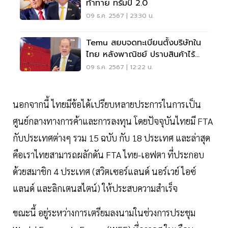
ท้าทาย ทรัมป์ 2.0
09 ธ.ค. 2567 | 23:30 น.
Temu สยบจดทะเบียนตั้งบริษัทใน
ไทย หลังพาณิชย์ ปราบสินค้าไร้
มาตรฐาน
09 ธ.ค. 2567 | 12:22 น.
นอกจากนี้ ไทยมีข้อได้เปรียบหลายประการในการเป็น
ศูนย์กลางทางการค้าและการลงทุน โดยปัจจุบันไทยมี FTA
กับประเทศต่างๆ รวม 15 ฉบับ กับ 18 ประเทศ และล่าสุด
คือเราไทยสามารถผลักดัน FTA ไทย-เอฟตา ที่ประกอบ
ด้วยสมาชิก 4 ประเทศ (สวิตเซอร์แลนด์ นอร์เวย์ ไอซ์
แลนด์ และลิกเตนสไตน์) ให้ประสบความสำเร็จ
ขณะนี้ อยู่ระหว่างการเตรียมลงนามในช่วงการประชุม