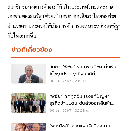
สมาชิกของหอการค้าอเมริกันในประเทศไทยและภาค
เอกชนของสหรัฐฯ ช่วยเป็นกระบอกเสียงว่าไทยจะช่วย
อำนวยความสะดวกให้เกิดการค้าการลงทุนระหว่างสหรัฐฯ
กับไทยมากขึ้น
ข่าวที่เกี่ยวข้อง
จับตา "พิชัย" รมว.พาณิชย์ นั่งหัว
โต๊ะลุยปราบธุรกิจนอมินี
08 ธ.ค. 2567 | 23:30 น.
"พิชัย" ถกทูตจีน เร่งแก้ปัญหา
ธุรกิจข้ามแดน ดันส่งออกสินค้า
เกษตร
09 ธ.ค. 2567 | 02:28 น.
"พาณิชย์" กางแผนรับมือความ