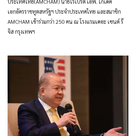
ประเทศไทย(AMCHAM) นายโรเบิร์ต เอฟ. โกเดค
เอกอัครราชทูตสหรัฐฯ ประจำประเทศไทย และสมาชิก
AMCHAM เข้าร่วมกว่า 250 คน ณ โรงแรมเดอะ เซนต์ รี
จิส กรุงเทพฯ