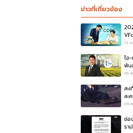
ข่าวที่เกี่ยวข้อง
202
VFc
แนว
23 ธ.
ไอ-
พัน
มุ่ง
05 พ.
สะเ
ละค
09 พ.
ช่อ
ราม