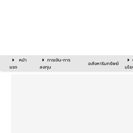
หน้า
การเงิน-การ
อสังหาริมทรัพย์
แรก
ลงทุน
นโย