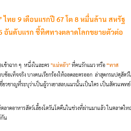
ไทย 9 เดือนแรกปี 67 โต 8 หมื่นล้าน สหรัฐ
อง 5 อันดับแรก ชี้ทิศทางตลาดโลกขยายตัวต่อ
ื่อเข้าฉาก ๆ หนึ่งในละคร
"แม่หยัว"
ที่คนรักแมว หรือ
“ทาส
บข้อเท็จจริง บางคนเรียกร้องให้ถอดละครออก ล่าสุดกรมปศุสัตว์ไ
้เชี่ยวชาญที่ระบุว่าเป็นผู้วางยาสลบแมวนั้นเป็นใคร เป็นสัตวแพทย์
ลาดอาหารสัตว์เลี้ยงโตวันโตคืนในช่วงที่ผ่านมาแล้ว ในตลาดให
้กัน