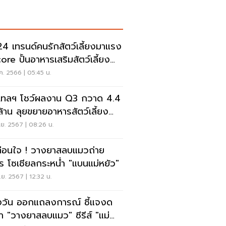
4 เทรนด์คนรักสัตว์เลี้ยงมาแรง
ore ปั้นอาหารเสริมสัตว์เลี้ยง
ใหม่
ค. 2566 | 05:45 น.
เทลฯ โชว์ผลงาน Q3 กวาด 4.4
ล้าน ลุยขยายอาหารสัตว์เลี้ยง
อุตฯสีเขียว
ย. 2567 | 08:26 น.
ทือนใจ ! วางยาสลบแมวถ่าย
ร โซเชียลกระหน่ำ "แบนแม่หยัว"
ย. 2567 | 12:32 น.
งวัน ออกแถลงการณ์ ชี้แจงด
่า "วางยาสลบแมว" ซีรีส์ "แม่