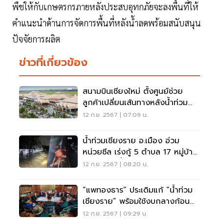
พืชให้กับเกษตรกรภายหลังประสบอุทกภัยจะลงพื้นที่ให้
คำแนะนำด้านการจัดการพื้นที่หลังน้ำลดพร้อมสนับสนุน
ปัจจัยการผลิต
ข่าวที่เกี่ยวข้อง
สนามบินเชียงใหม่ ตั้งศูนย์ช่วย
ลูกค้าเปลี่ยนเส้นทางหลังน้ำท่วม
เชียงราย
12 ก.ย. 2567 | 07:09 น.
น้ำท่วมเชียงราย อ.เมือง อ่วม
หน่วยซีล เร่งกู้ 5 ตำบล 17 หมู่บ้าน
8 ชุมชนจมน้ำ
12 ก.ย. 2567 | 08:20 น.
“แพทองธาร” ประเดิมแก้ “น้ำท่วม
เชียงราย” พร้อมใช้งบกลางก้อน
แรก
12 ก.ย. 2567 | 09:29 น.