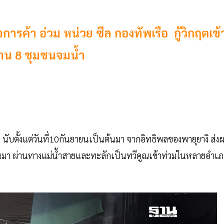
การค้า อ่วม หน่วย ซีล กองทัพเรือ กู้วิกฤตเข้
้าน 8 ชุมชนจมน้ำ
นับตั้งแต่วันที่10กันยายนเป็นต้นมา จากอิทธิพลของพายุยางิ ส่ง
นมา ผ่านทางแม่น้ำสายและทะลักเป็นทวีคูณเข้าท่วมในหลายอำเ