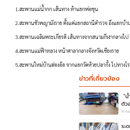
1.สะพานแม่น้ำกก เส้นทาง ห้าแยกพ่อขุน
2.สะพานขัวพญามังราย ตั้งแต่แยกสถานีตำรวจ ถึงแยกบ้า
3.สะพานเฉลิมพระเกียรติ เส้นทางจากสนามกีฬากลางไป 
4.สะพานแม่ฟ้าหลวง หน้าศาลากลางจังหวัดเชียงราย
5.สะพานใหม่บ้านฮ่องอ้อ จากแยกวัดห้วยปลากั้ง ไปทางโรงเ
ข่าวที่เกี่ยวข้อง
"น้
ตัว
มท.
11 ก.
ระด