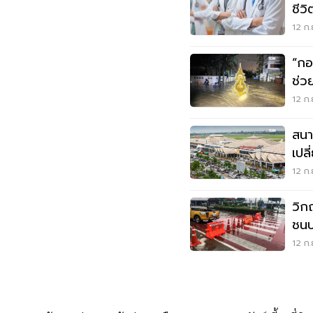
ชีวิ
12 ก.
“กอ
ช่ว
12 ก.
สนา
เปล
12 ก.
วิก
ชนบ
สั
12 ก.