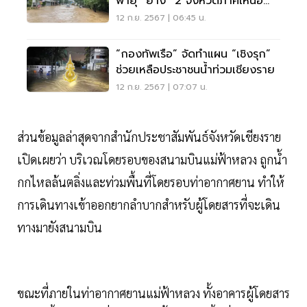
พายุ “ยางิ” 2 จังหวัดภาคเหนือ
จราจรผ่านไม่ได้
12 ก.ย. 2567 | 06:45 น.
“กองทัพเรือ” จัดทำแผน “เชิงรุก”
ช่วยเหลือประชาชนน้ำท่วมเชียงราย
12 ก.ย. 2567 | 07:07 น.
ส่วนข้อมูลล่าสุดจากสำนักประชาสัมพันธ์จังหวัดเชียงราย
เปิดเผยว่า บริเวณโดยรอบของสนามบินแม่ฟ้าหลวง ถูกน้ำ
กกไหลล้นตลิ่งและท่วมพื้นที่โดยรอบท่าอากาศยาน ทำให้
การเดินทางเข้าออกยากลำบากสำหรับผู้โดยสารที่จะเดิน
ทางมายังสนามบิน
ขณะที่ภายในท่าอากาศยานแม่ฟ้าหลวง ทั้งอาคารผู้โดยสาร