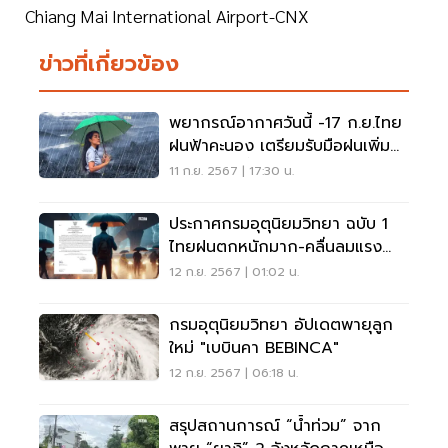
Chiang Mai International Airport-CNX
ข่าวที่เกี่ยวข้อง
พยากรณ์อากาศวันนี้ -17 ก.ย.ไทย
ฝนฟ้าคะนอง เตรียมรับมือฝนเพิ่ม
14-17 ก.ย.นี้
11 ก.ย. 2567 | 17:30 น.
ประกาศกรมอุตุนิยมวิทยา ฉบับ 1
ไทยฝนตกหนักมาก-คลื่นลมแรง
13-17 ก.ย.67
12 ก.ย. 2567 | 01:02 น.
กรมอุตุนิยมวิทยา อัปเดตพายุลูก
ใหม่ "เบบินคา BEBINCA"
12 ก.ย. 2567 | 06:18 น.
สรุปสถานการณ์ “น้ำท่วม” จาก