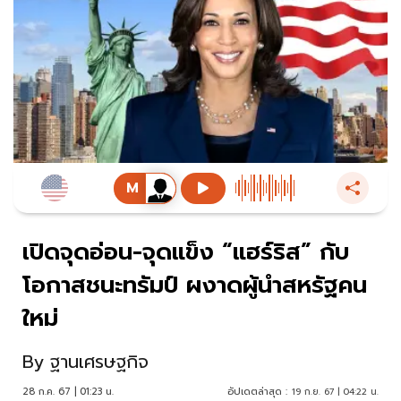
เปิดจุดอ่อน-จุดแข็ง “แฮร์ริส” กับ
โอกาสชนะทรัมป์ ผงาดผู้นำสหรัฐคน
ใหม่
By
ฐานเศรษฐกิจ
28 ก.ค. 67 | 01:23 น.
อัปเดตล่าสุด :
19 ก.ย. 67 | 04:22 น.