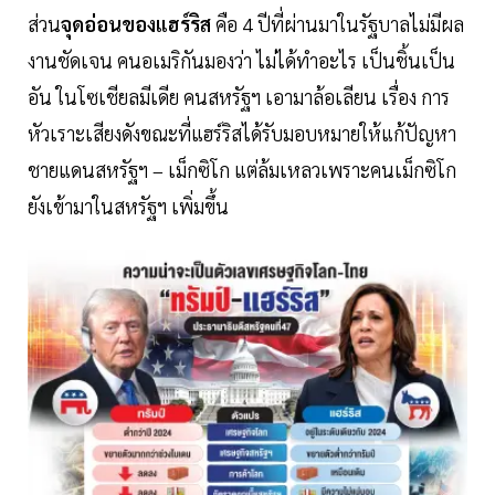
ส่วน
จุดอ่อนของแฮร์ริส
คือ 4 ปีที่ผ่านมาในรัฐบาลไม่มีผล
งานชัดเจน คนอเมริกันมองว่า ไม่ได้ทำอะไร เป็นชิ้นเป็น
อัน ในโซเชียลมีเดีย คนสหรัฐฯ เอามาล้อเลียน เรื่อง การ
หัวเราะเสียงดังขณะที่แฮร์ริสได้รับมอบหมายให้แก้ปัญหา
ชายแดนสหรัฐฯ – เม็กซิโก แต่ล้มเหลวเพราะคนเม็กซิโก
ยังเข้ามาในสหรัฐฯ เพิ่มขึ้น