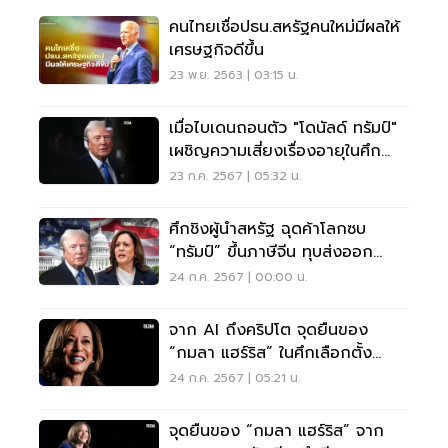
คนไทยเชื่อปธน.สหรัฐคนใหม่มีผลให้
เศรษฐกิจดีขึ้น
23 พ.ย. 2563 | 03:15 น.
เมื่อไบเดนถอนตัว "โดนัลด์ ทรัมป์"
เผชิญความเสี่ยงเรื่องอายุในศึก
เลือกตั้ง
23 ก.ค. 2567 | 05:32 น.
ศึกชิงผู้นำสหรัฐ ฉุดค้าโลกซบ
“ทรัมป์” ขึ้นภาษีจีน ทุบส่งออก
ลงทุน เที่ยวไทย
24 ก.ค. 2567 | 00:00 น.
จาก AI ถึงคริปโต จุดยืนของ
“กมลา แฮร์ริส” ในศึกเลือกตั้ง
สหรัฐฯ
24 ก.ค. 2567 | 05:21 น.
จุดยืนของ “กมลา แฮร์ริส” จาก