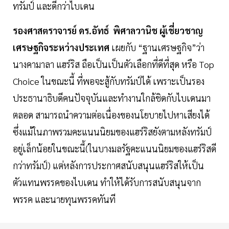
ทรัมป์ และดีกว่าไบเดน
รองศาสตราจารย์ ดร.อัทธ์ พิศาลวานิช ผู้เชี่ยวชาญ
เศรษฐกิจระหว่างประเทศ
เผยกับ “ฐานเศรษฐกิจ”ว่า
นางคามาลา แฮร์ริส ถือเป็นเป็นตัวเลือกที่ดีที่สุด หรือ Top
Choice ในขณะนี้ ที่พอจะสู้กับทรัมป์ได้ เพราะเป็นรอง
ประธานาธิบดีคนปัจจุบันและทำงานใกล้ชิดกับไบเดนมา
ตลอด สามารถนำความต่อเนื่องของนโยบายไปหาเสียงได้
ซึ่งแม้ในภาพรวมคะแนนนิยมของแฮร์ริสยังตามหลังทรัมป์
อยู่เล็กน้อยในขณะนี้(ในบางมลรัฐคะแนนนิยมของแฮร์ริสดี
กว่าทรัมป์) แต่หลังการประกาศสนับสนุนแฮร์ริสให้เป็น
ตัวแทนพรรคของไบเดน ทำให้ได้รับการสนับสนุนจาก
พรรค และนายทุนพรรคทันที