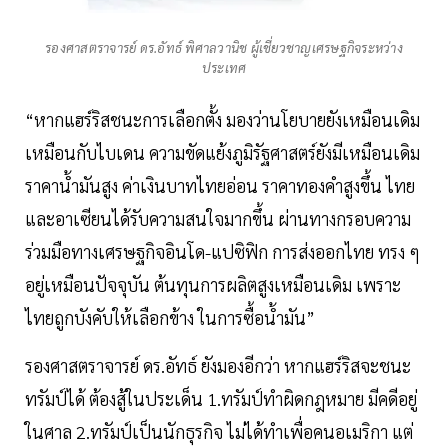
รองศาสตราจารย์ ดร.อัทธ์ พิศาลวานิช ผู้เชี่ยวชาญเศรษฐกิจระหว่าง
ประเทศ
“หากแฮร์ริสชนะการเลือกตั้ง มองว่านโยบายยังเหมือนเดิม
เหมือนกับไบเดน ความขัดแย้งภูมิรัฐศาสตร์ยังมีเหมือนเดิม
ราคาน้ำมันสูง ค่าเงินบาทไทยอ่อน ราคาทองคำสูงขึ้น ไทย
และอาเซียนได้รับความสนใจมากขึ้น ผ่านทางกรอบความ
ร่วมมือทางเศรษฐกิจอินโด-แปซิฟิก การส่งออกไทย ทรง ๆ
อยู่เหมือนปัจจุบัน ต้นทุนการผลิตสูงเหมือนเดิม เพราะ
ไทยถูกบังคับให้เลือกข้าง ในการซื้อน้ำมัน”
รองศาสตราจารย์ ดร.อัทธ์ ยังมองอีกว่า หากแฮร์ริสจะชนะ
ทรัมป์ได้ ต้องสู้ในประเด็น 1.ทรัมป์ทำผิดกฎหมาย มีคดีอยู่
ในศาล 2.ทรัมป์เป็นนักธุรกิจ ไม่ได้ทำเพื่อคนอเมริกา แต่