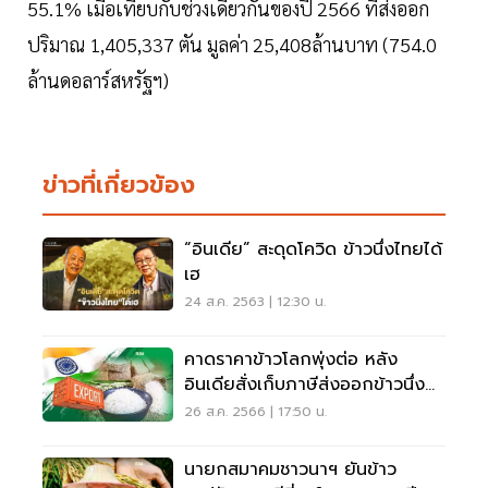
55.1% เมื่อเทียบกับช่วงเดียวกันของปี 2566 ที่ส่งออก
ปริมาณ 1,405,337 ตัน มูลค่า 25,408ล้านบาท (754.0
ล้านดอลาร์สหรัฐฯ)
ข่าวที่เกี่ยวข้อง
“อินเดีย” สะดุดโควิด ข้าวนึ่งไทยได้
เฮ
24 ส.ค. 2563 | 12:30 น.
คาดราคาข้าวโลกพุ่งต่อ หลัง
อินเดียสั่งเก็บภาษีส่งออกข้าวนึ่ง
20% มีผลทันที
26 ส.ค. 2566 | 17:50 น.
นายกสมาคมชาวนาฯ ยันข้าว