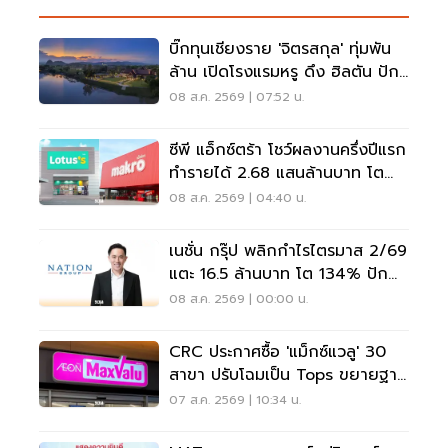
บิ๊กทุนเชียงราย 'จิตรสกุล' ทุ่มพัน
ล้าน เปิดโรงแรมหรู ดึง ฮิลตัน ปัก
หมุดแบรนด์ใหม่
08 ส.ค. 2569 | 07:52 น.
ซีพี แอ็กซ์ตร้า โชว์ผลงานครึ่งปีแรก
ทำรายได้ 2.68 แสนล้านบาท โต
3.6%
08 ส.ค. 2569 | 04:40 น.
เนชั่น กรุ๊ป พลิกกำไรไตรมาส 2/69
แตะ 16.5 ล้านบาท โต 134% ปัก
หมุดสู่ ‘มีเดียเทค’
08 ส.ค. 2569 | 00:00 น.
CRC ประกาศซื้อ 'แม็กซ์แวลู' 30
สาขา ปรับโฉมเป็น Tops ขยายฐาน
ลูกค้าเพิ่ม 9 แสนราย
07 ส.ค. 2569 | 10:34 น.