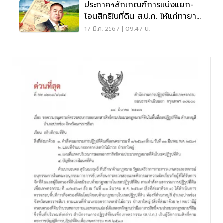
ประกาศหลักเกณฑ์การแบ่งแยก-
โอนสิทธิในที่ดิน ส.ป.ก. ให้แก่ทายาท
โดยธรรม
17 มี.ค. 2567 | 09:47 น.