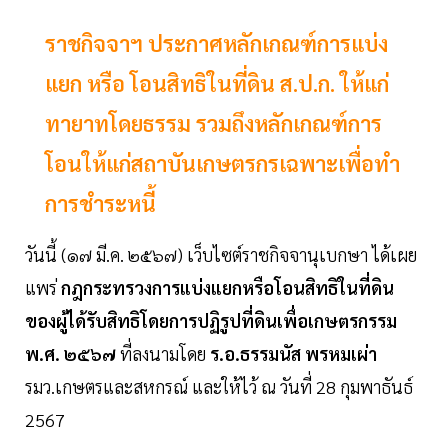
ราชกิจจาฯ ประกาศหลักเกณฑ์การแบ่ง
แยก หรือ โอนสิทธิในที่ดิน ส.ป.ก. ให้แก่
ทายาทโดยธรรม รวมถึงหลักเกณฑ์การ
โอนให้แก่สถาบันเกษตรกรเฉพาะเพื่อทำ
การชําระหนี้
วันนี้ (๑๗ มี.ค. ๒๕๖๗) เว็บไซต์ราชกิจจานุเบกษา ได้เผย
แพร่
กฎกระทรวงการแบ่งแยกหรือโอนสิทธิในที่ดิน
ของผู้ได้รับสิทธิโดยการปฏิรูปที่ดินเพื่อเกษตรกรรม
พ.ศ. ๒๕๖๗
ที่ลงนามโดย
ร.อ.ธรรมนัส พรหมเผ่า
รมว.เกษตรและสหกรณ์ และให้ไว้ ณ วันที่ 28 กุมพาธันธ์
2567