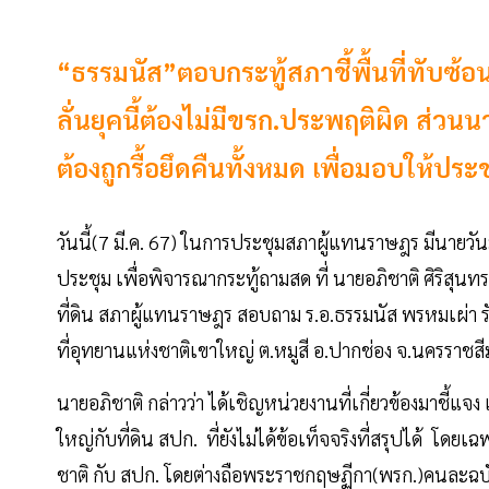
“ธรรมนัส”ตอบกระทู้สภาชี้พื้นที่ทับซ้
ลั่นยุคนี้ต้องไม่มีขรก.ประพฤติผิด ส่วนน
ต้องถูกรื้อยึดคืนทั้งหมด เพื่อมอบให้ประ
วันนี้(7 มี.ค. 67) ในการประชุมสภาผู้แทนราษฎร มีนาย
ประชุม เพื่อพิจารณากระทู้ถามสด ที่ นายอภิชาติ ศิริสุ
ที่ดิน สภาผู้แทนราษฎร สอบถาม ร.อ.ธรรมนัส พรหมเผ่า 
ที่อุทยานแห่งชาติเขาใหญ่ ต.หมูสี อ.ปากช่อง จ.นครราชส
นายอภิชาติ กล่าวว่า ได้เชิญหน่วยงานที่เกี่ยวข้องมาชี้แ
ใหญ่กับที่ดิน สปก. ที่ยังไม่ได้ข้อเท็จจริงที่สรุปได้ โด
ชาติ กับ สปก. โดยต่างถือพระราชกฤษฏีกา(พรก.)คนละฉ