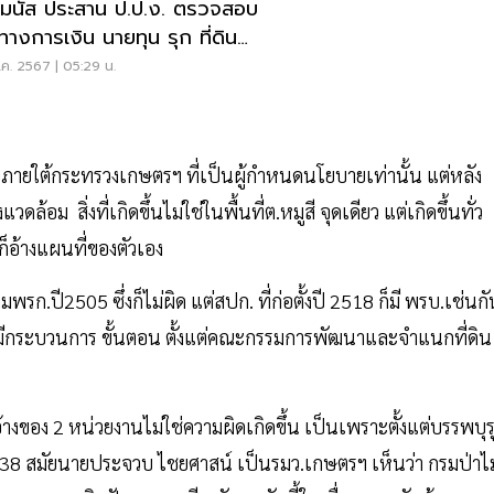
มนัส ประสาน ป.ป.ง. ตรวจสอบ
นทางการเงิน นายทุน รุก ที่ดิน
.
.ค. 2567 | 05:29 น.
ภายใต้กระทรวงเกษตรฯ ที่เป็นผู้กำหนดนโยบายเท่านั้น แต่หลัง
อม สิ่งที่เกิดขึ้นไม่ใช่ในพื้นที่ต.หมูสี จุดเดียว แต่เกิดขึ้นทั่ว
็อ้างแผนที่ของตัวเอง
.ปี2505 ซึ่งก็ไม่ผิด แต่สปก. ที่ก่อตั้งปี 2518 ก็มี พรบ.เช่นกั
งมีกระบวนการ ขั้นตอน ตั้งแต่คณะกรรมการพัฒนาและจำแนกที่ดิน
อ้างของ 2 หน่วยงานไม่ใช่ความผิดเกิดขึ้น เป็นเพราะตั้งแต่บรรพบุร
2538 สมัยนายประจวบ ไชยศาสน์ เป็นรมว.เกษตรฯ เห็นว่า กรมป่าไม