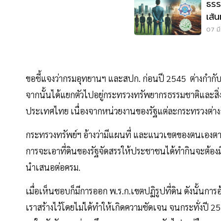
ธรร
เส้
สปก
07 มี
ขอชี้แจงว่ากรมอุทยานฯ และสปก. ก่อนปี 2545 ต่างกำกับ
จากนั้นได้แยกตัวไปอยู่กระทรวงทรัพยากรธรรมชาติและสิ่งแวดล้
ประเทศไทย เนื่องจากหน่วยงานของรัฐแต่ละกระทรวงต่างก
กระทรวงทรัพย์ฯ อ้างว่ามีแผนที่ และแนวเขตของตนเองตามพรก
การจะเอาที่ดินของรัฐจัดสรรให้ประชาชนได้ทำกินจะต้อ
นำเสนอต่อครม.
เมื่อเห็นชอบก็มีการออก พ.ร.ก.เขตปฏิรูปที่ดิน ดังนั้นการ
เราสร้างไว้โดยไม่ได้ทำให้เกิดความชัดเจน จนกระทั่งปี 