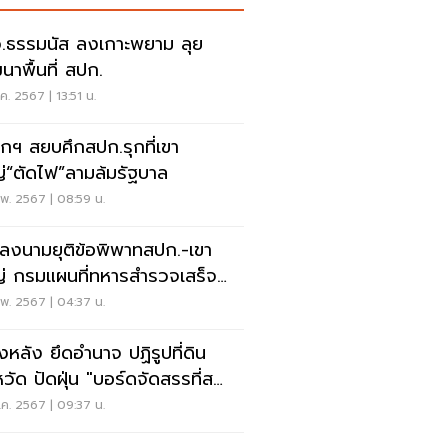
.ธรรมนัส ลงเกาะพยาม ลุย
นาพื้นที่ สปก.
ค. 2567 | 13:51 น.
กฯ สยบศึกสปก.รุกที่เขา
่“ตัดไฟ”ลามล้มรัฐบาล
พ. 2567 | 08:59 น.
 ลงนามยุติข้อพิพาทสปก.-เขา
่ กรมแผนที่ทหารสำรวจเสร็จ
นกำหนด
พ. 2567 | 04:37 น.
องหลัง ยึดอำนาจ ปฏิรูปที่ดิน
หวัด ปัดฝุ่น "บอร์ดจัดสรรที่ส
"
.ค. 2567 | 09:37 น.