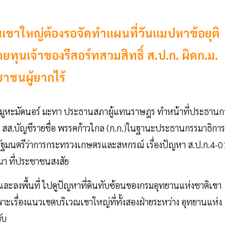
อนเขาใหญ่ต้องรอจัดทำแผนที่วันแมปหาข้อยุติ
ายทุนเจ้าของรีสอร์ทสวมสิทธิ์ ส.ป.ก. ผิดก.ม.
ชาชนผู้ยากไร้
วันมูหะมัดนอร์ มะทา ประธานสภาผู้แทนราษฎร ทำหน้าที่ประธานก
นทร สส.บัญชีรายชื่อ พรรคก้าวไกล (ก.ก.)ในฐานะประธานกรรมาธิการ
รัฐมนตรีว่าการกระทรวงเกษตรและสหกรณ์ เรื่องปัญหา ส.ป.ก.4-0
ีมา ที่ประชาชนสงสัย
จง และลงพื้นที่ ไปดูปัญหาที่ดินทับซ้อนของกรมอุทยานแห่งชาติเขา
ยเฉพาะเรื่องแนวเขตบริเวณเขาใหญ่ที่ทั้งสองฝ่ายระหว่าง อุทยานแห่ง
บับ