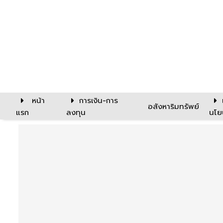
หน้า
การเงิน-การ
อสังหาริมทรัพย์
แรก
ลงทุน
นโย