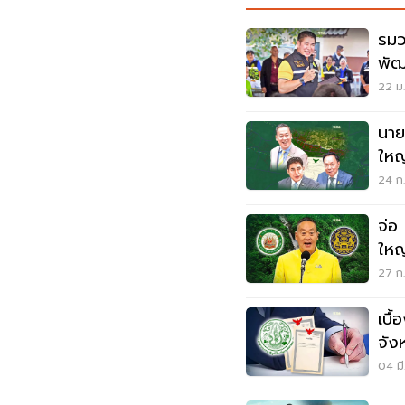
รมว
พัฒ
22 ม.
นาย
ใหญ
24 ก.
จ่อ
ใหญ
ก่อ
27 ก.
เบื้
จัง
ปก.
04 มี