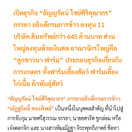
เปิดธุรกิจ “ธัญญรัตน์ ไชย์ศิริคุณากร”
ภรรยา อธิบดีกรมการข้าว ลงทุน 11
บริษัท สินทรัพย์กว่า 645 ล้านบาท ส่วน
ใหญ่ลงทุนด้วยเงินสด อาณาจักรใหญ่คือ
“ลูกชาวนา ฟาร์ม” ประกอบธุรกิจเกี่ยวกับ
การเกษตร ทั้งฟาร์มเลี้ยงสัตว์ ฟาร์มเลี้ยง
ไก่เนื้อ ค้าพันธุ์สัตว์
“ธัญญรัตน์ ไชย์ศิริคุณากร”
ภรรยาอธิบดีกรมการข้าว
“ณัฏฐกิตติ์ ของทิพย์”
เป็นหนึ่งในบุคคลสำคัญ ที่นำไปสู่
การจับกุม นายศรีสุวรรณ จรรยา, นายยศวริศ ชูกล่อม หรือ
เจ๋งดอกจิก และ นางสาวพิมณัฏฐา จิระพุทธิภาคย์ ข้อหา