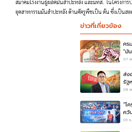
สมาคมโรงงานผู้ผลิตมันสำปะหลัง และมทส. ในโครงการปร
อุตสาหกรรมมันสำปะหลัง ด้านศัตรูพืชเป็น ต้น ซึ่งเป็นส
ข่าวที่เกี่ยวข้อง
ครม
"มั
07 พ.
ส่ง
รัฐ
นวั
08 พ.
"โค
ควั
ฝุ่
05 ธ.