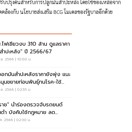
ับปรุงดินสำหรับการปลูกมันสำปะหลัง โดยใช้ของเหลือจาก
อดคล้องกับ นโยบายส่งเสริม BCG โมเดลของรัฐบาลอีกด้วย
.ไฟเขียวงบ 310 ล้าน ดูแลราคา
นสำปะหลัง" ปี 2566/67
ย. 2566 | 10:00 น.
ออกมันสำปะหลังราคายังพุ่ง แนะ
หนุนขยายท่อนพันธุ์ทนโรค-ใช้
ตกรรม
ย. 2566 | 02:55 น.
ราช" นำร่องตรวจจับรถยนต์
นดำ บังคับใช้กฎหมาย ลด
นPM2.5
ค. 2566 | 02:30 น.