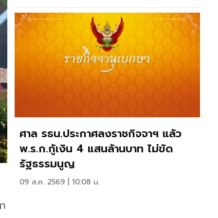
ศาล รธน.ประกาศลงราชกิจจาฯ แล้ว
พ.ร.ก.กู้เงิน 4 แสนล้านบาท ไม่ขัด
รัฐธรรมนูญ
09 ส.ค. 2569 | 10:08 น.
มา