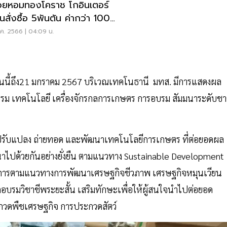
วยหอมทองโคราช โกอินเตอร์
นสั่งซื้อ 5พันตัน ค่ากว่า 100
น
ค. 2566 | 04:09 น.
ต่วันนี้ถึง21 มกราคม 2567 บริเวณเทคโนธานี มทส. มีการแสดงผล
รม เทคโนโลยี เครื่องจักรกลการเกษตร การอบรม สัมมนาระดับชา
ปรับแปลง ถ่ายทอด และพัฒนาเทคโนโลยีการเกษตร ที่ต่อยอดผล
ัฒนาไปด้วยกันอย่างยั่งยืน ตามแนวทาง Sustainable Development
รงการตามแนวทางการพัฒนาเศรษฐกิจชีวภาพ เศรษฐกิจหมุนเวียน
อบรมวิชาชีพระยะสั้น เสริมทักษะเพื่อให้ผู้สนใจนำไปต่อยอด
ะกวดพืชเศรษฐกิจ การประกวดสัตว์