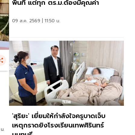
พื้นที่ แต่ทุก ตร.ม.ต้องมีคุณค่า
09 ส.ค. 2569 | 11:50 น.
'สุริยะ' เยี่ยมให้กำลังใจครูบาดเจ็บ
เหตุกราดยิงโรงเรียนเทพศิรินทร์
 น.
นนทบุรี