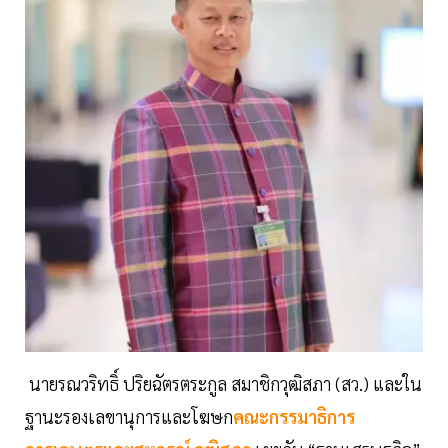
นายรณวริทธิ์ ปริยฉัตรตระกูล สมาชิกวุฒิสภา (สว.) และใน
ฐานะรองเลขานุการและโฆษก
คณะกรรมาธิการ