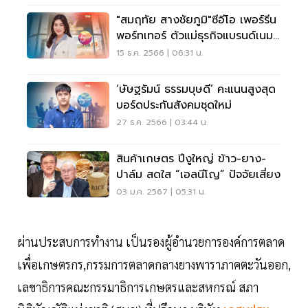
"สมฤทัย สางชัยภูมิ"ซีอีโอ เพอร์รีน
พอร์ทเทอร์ ตัวแม่ธุรกิจแบรนด์เนม
มือสอง
15 ธ.ค. 2566 | 06:31 น.
‘ษัษฐรัมน์ ธรรมบุษดี’ คะแนนสูงสุด
บอร์ดประกันสังคมชุดใหม่
27 ธ.ค. 2566 | 03:44 น.
สินค้าเกษตร ปีงูใหญ่ ข้าว-ยาง-
ปาล์ม สดใส “เอลนีโญ” ปัจจัยเสี่ยง
03 ม.ค. 2567 | 05:31 น.
ผ่านประสบการทำงาน เป็นรองผู้อำนวยการองค์การตลาด
เพื่อเกษตรกร,กรรมการตลาดกลางยางพาราภาคตะวันออก,
เลขาธิการคณะกรรมาธิการเกษตรและสหกรณ์ สภา