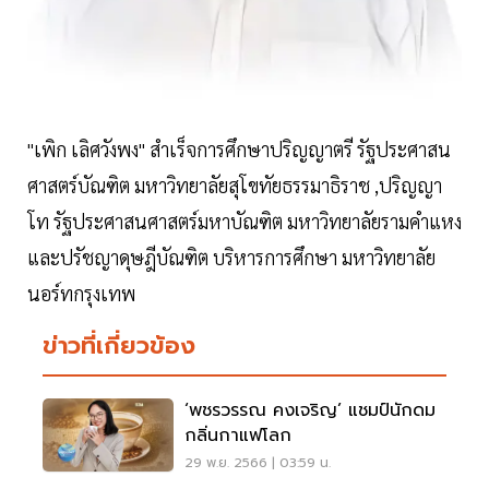
"เพิก เลิศวังพง" สำเร็จการศึกษาปริญญาตรี รัฐประศาสน
ศาสตร์บัณฑิต มหาวิทยาลัยสุโขทัยธรรมาธิราช ,ปริญญา
โท รัฐประศาสนศาสตร์มหาบัณฑิต มหาวิทยาลัยรามคำแหง
และปรัชญาดุษฎีบัณฑิต บริหารการศึกษา มหาวิทยาลัย
นอร์ทกรุงเทพ
ข่าวที่เกี่ยวข้อง
‘พชรวรรณ คงเจริญ’ แชมป์นักดม
กลิ่นกาแฟโลก
29 พ.ย. 2566 | 03:59 น.