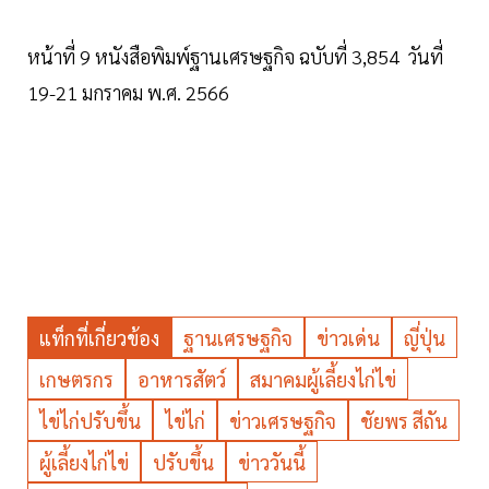
หน้าที่ 9 หนังสือพิมพ์ฐานเศรษฐกิจ ฉบับที่ 3,854 วันที่
19-21 มกราคม พ.ศ. 2566
แท็กที่เกี่ยวข้อง
ฐานเศรษฐกิจ
ข่าวเด่น
ญี่ปุ่น
เกษตรกร
อาหารสัตว์
สมาคมผู้เลี้ยงไก่ไข่
ไข่ไก่ปรับขึ้น
ไข่ไก่
ข่าวเศรษฐกิจ
ชัยพร สีถัน
ผู้เลี้ยงไก่ไข่
ปรับขึ้น
ข่าววันนี้