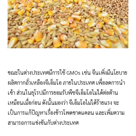
ขณะในต่างประเทศมีการใช้ GMOs เช่น จีนเพิ่งมีนโยบาย
ผลิตกากถั่วเหลืองจีเอ็มโอ ภายในประเทศ เพื่อลดการนำ
เข้า ส่วนในยุโรปมีการยอมรับพืชจีเอ็มโอไม่ได้ต่อต้าน
เหมือนเมื่อก่อน ดังนั้นมองว่า จีเอ็มโอไม่ได้ร้ายแรง จะ
เป็นการแก้ปัญหาเรื่องข้าวโพดขาดแคลน และเพิ่มความ
สามารถการแข่งขันกับต่างประเทศ