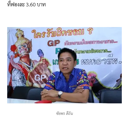
ที่ฟองละ 3.60 บาท
ชัยพร สีถัน