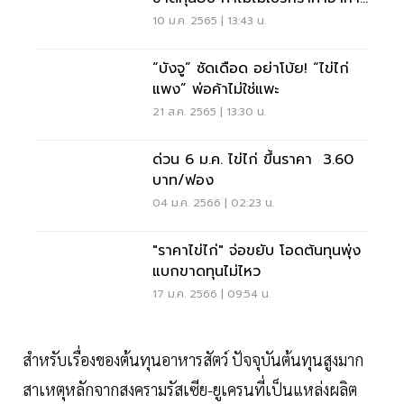
สัตว์บ้าง
10 ม.ค. 2565 | 13:43 น.
“บังจู” ซัดเดือด อย่าโบ้ย! “ไข่ไก่
แพง” พ่อค้าไม่ใช่แพะ
21 ส.ค. 2565 | 13:30 น.
ด่วน 6 ม.ค. ไข่ไก่ ขึ้นราคา 3.60
บาท/ฟอง
04 ม.ค. 2566 | 02:23 น.
"ราคาไข่ไก่" จ่อขยับ โอดต้นทุนพุ่ง
แบกขาดทุนไม่ไหว
17 ม.ค. 2566 | 09:54 น.
สำหรับเรื่องของต้นทุนอาหารสัตว์ ปัจจุบันต้นทุนสูงมาก
สาเหตุหลักจากสงครามรัสเซีย-ยูเครนที่เป็นแหล่งผลิต