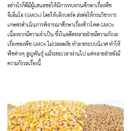
อย่างไรก็ดีมีผู้เสนอขอให้มีการทบทวนศึกษาเรื่องพืช
จีเอ็มโอ (GMOs) โดยให้เอ้กบอร์ด ส่งต่อให้กรมวิชาการ
เกษตรดำเนินการพิจารณาศึกษาเรื่องข้าวโพด GMOs
เนื่องจากมีความจำเป็น ซึ่งในอดีตหลายฝ่ายมีความกังวล
เรื่องของพืช GMOs ไม่ปลอดภัย ทำลายระบบนิเวศ ทำให้
พืชต่างๆ สูญพันธุ์ แม้ระยะเวลาผ่านไป แต่หลายฝ่ายยังมี
ความกังวลเรื่องนี้