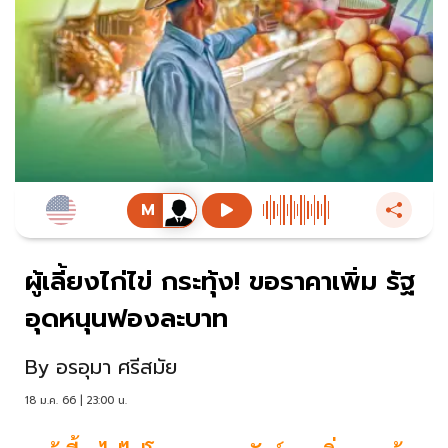
ผู้เลี้ยงไก่ไข่ กระทุ้ง! ขอราคาเพิ่ม รัฐ
อุดหนุนฟองละบาท
By
อรอุมา ศรีสมัย
18 ม.ค. 66 | 23:00 น.