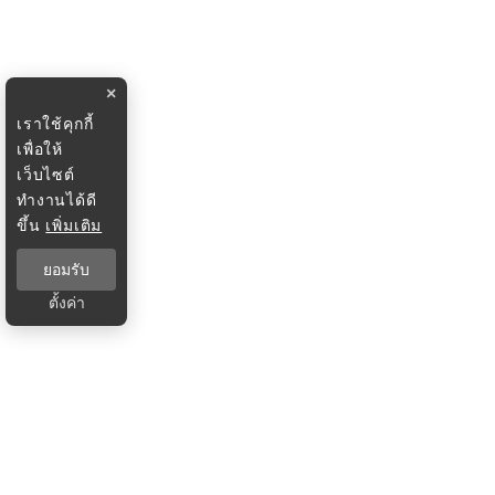
×
เราใช้คุกกี้
เพื่อให้
เว็บไซต์
ทำงานได้ดี
ขึ้น
เพิ่มเติม
ยอมรับ
ตั้งค่า