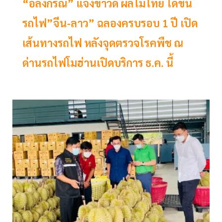
“อลงกรณ์” แจ้งข่าวดี ผลไม้ไทย ได้ขึ้น
รถไฟ”จีน-ลาว” ฉลองครบรอบ 1 ปี เปิด
เส้นทางรถไฟ หลังจุดตรวจโรคพืช ณ
ด่านรถไฟโมฮ่านเปิดบริการ ธ.ค. นี้