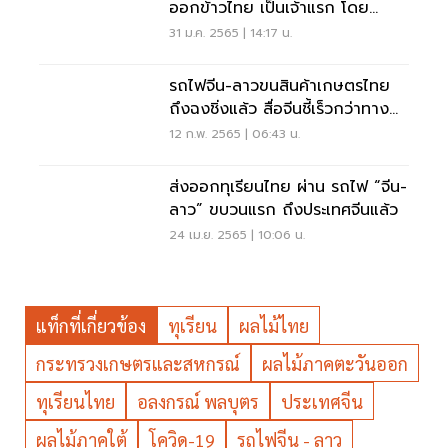
ออกข้าวไทย เป็นเจ้าแรก โดย
“รถไฟจีน-ลาว”
31 ม.ค. 2565 | 14:17 น.
รถไฟจีน-ลาวขนสินค้าเกษตรไทย
ถึงฉงชิ่งแล้ว สื่อจีนชี้เร็วกว่าทาง
เรือ 4 เท่า
12 ก.พ. 2565 | 06:43 น.
ส่งออกทุเรียนไทย ผ่าน รถไฟ “จีน-
ลาว” ขบวนแรก ถึงประเทศจีนแล้ว
24 เม.ย. 2565 | 10:06 น.
แท็กที่เกี่ยวข้อง
ทุเรียน
ผลไม้ไทย
กระทรวงเกษตรและสหกรณ์
ผลไม้ภาคตะวันออก
ทุเรียนไทย
อลงกรณ์ พลบุตร
ประเทศจีน
ผลไม้ภาคใต้
โควิด-19
รถไฟจีน - ลาว