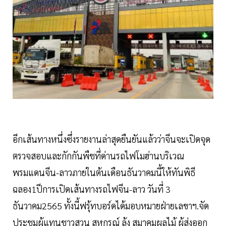
อีกเส้นทางหนึ่งซึ่งรายงานล่าสุดยืนยันแล้วว่าจีนจะเปิดจุด
ตรวจสอบและกักกันพืชที่ด่านรถไฟโมฮ่านบริเวณ
พรมแดนจีน-ลาวภายในต้นเดือนธันวาคมนี้ให้ทันพิธี
ฉลอง1ปีการเปิดเส้นทางรถไฟจีน-ลาว วันที่ 3
ธันวาคม2565 ทั้งนี้ฟรุ้ทบอร์ดได้มอบหมายฝ่ายเลขาฯ.จัด
ประชุมผู้แทนชาวสวน สหกรณ์ ล้ง สมาคมผลไม้ ผู้ส่งออก