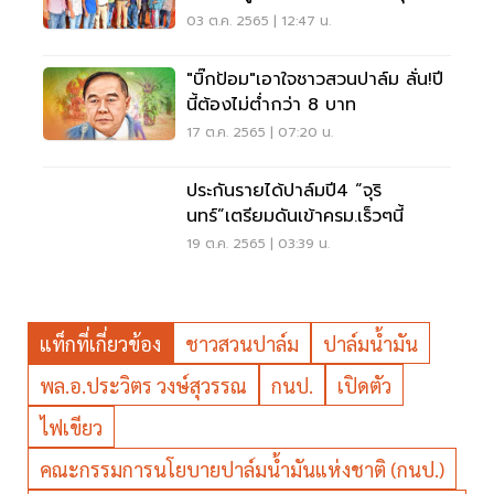
03 ต.ค. 2565 | 12:47 น.
"บิ๊กป้อม"เอาใจชาวสวนปาล์ม ลั่น!ปี
นี้ต้องไม่ต่ำกว่า 8 บาท
17 ต.ค. 2565 | 07:20 น.
ประกันรายได้ปาล์มปี4 “จุริ
นทร์”เตรียมดันเข้าครม.เร็วๆนี้
19 ต.ค. 2565 | 03:39 น.
แท็กที่เกี่ยวข้อง
ชาวสวนปาล์ม
ปาล์มน้ำมัน
พล.อ.ประวิตร วงษ์สุวรรณ
กนป.
เปิดตัว
ไฟเขียว
คณะกรรมการนโยบายปาล์มนํ้ามันแห่งชาติ (กนป.)