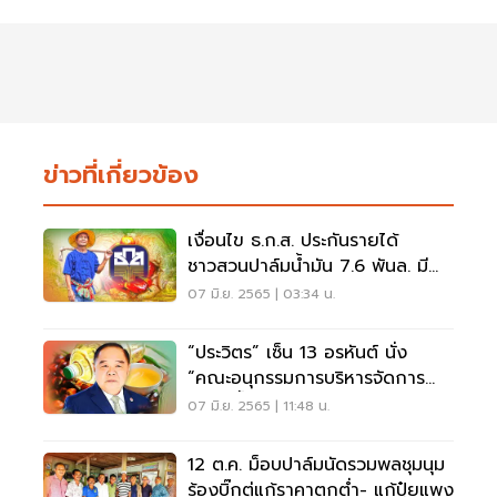
ข่าวที่เกี่ยวข้อง
เงื่อนไข ธ.ก.ส. ประกันรายได้
ชาวสวนปาล์มน้ำมัน 7.6 พันล. มี
อะไรบ้าง เช็คเลย
07 มิ.ย. 2565 | 03:34 น.
“ประวิตร” เซ็น 13 อรหันต์ นั่ง
“คณะอนุกรรมการบริหารจัดการ
สมดุลน้ำมันปาล์ม”
07 มิ.ย. 2565 | 11:48 น.
12 ต.ค. ม็อบปาล์มนัดรวมพลชุมนุม
ร้องบิ๊กตู่แก้ราคาตกต่ำ- แก้ปุ๋ยแพง