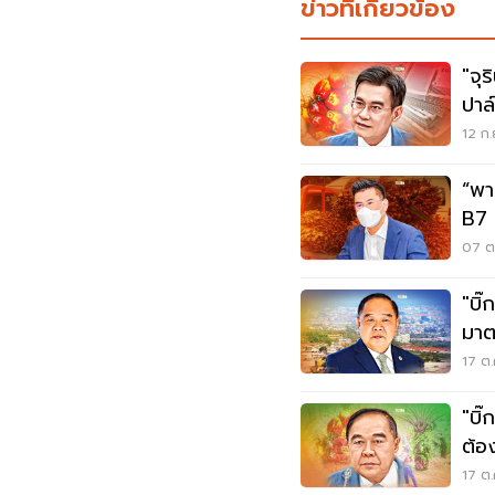
ข่าวที่เกี่ยวข้อง
"จุร
ปาล
12 ก.
“พา
B7 
07 ต.
"บิ๊
มาต
ปาล์
17 ต.
"บิ๊
ต้อ
17 ต.