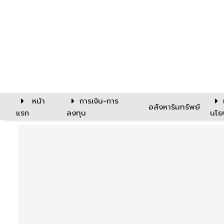
หน้า
การเงิน-การ
อสังหาริมทรัพย์
แรก
ลงทุน
นโย