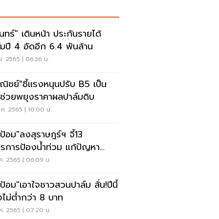
ินทร์" เดินหน้า ประกันรายได้
์มปี 4 อัดอีก 6.4 พันล้าน
ย. 2565 | 06:36 น.
ณิชย์”ชี้แรงหนุนปรับ B5 เป็น
ช่วยพยุงราคาผลปาล์มดิบ
ค. 2565 | 10:00 น.
กป้อม"ลงสุราษฎร์ฯ จี้13
รการป้องน้ำท่วม แก้ปัญหา
มน้ำมัน
ค. 2565 | 06:09 น.
กป้อม"เอาใจชาวสวนปาล์ม ลั่น!ปีนี้
งไม่ต่ำกว่า 8 บาท
ค. 2565 | 07:20 น.