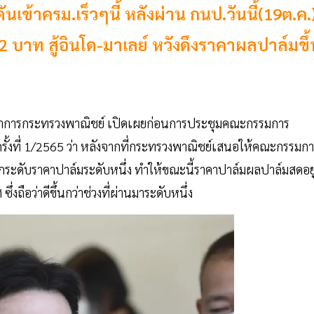
นเข้าครม.เร็วๆนี้ หลังผ่าน กนป.วันนี้(19ต.ค.
 บาท สู้อินโด-มาเลย์ หวังดึงราคาผลปาล์มขึ้
รีว่าการกระทรวงพาณิชย์ เปิดเผยก่อนการประชุมคณะกรรมการ
รั้งที่ 1/2565 ว่า หลังจากที่กระทรวงพาณิชย์เสนอให้คณะกรรมก
ระดับราคาปาล์มระดับหนึ่ง ทำให้ขณะนี้ราคาปาล์มผลปาล์มสดอยู่ท
ถือว่าดีขึ้นกว่าช่วงที่ผ่านมาระดับหนึ่ง