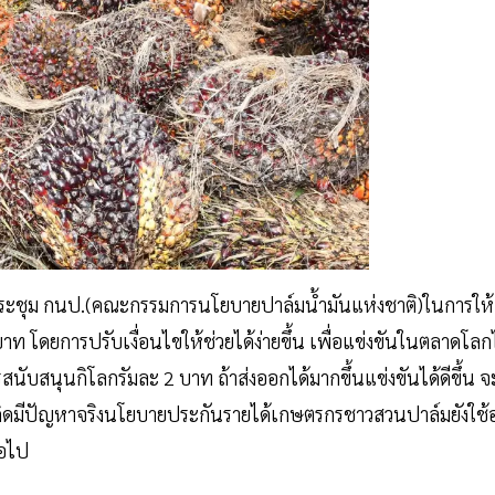
่ประชุม กนป.(คณะกรรมการนโยบายปาล์มน้ำมันแห่งชาติ)ในการให้
 โดยการปรับเงื่อนไขให้ช่วยได้ง่ายขึ้น เพื่อแข่งขันในตลาดโลกไ
รสนับสนุนกิโลกรัมละ 2 บาท ถ้าส่งออกได้มากขึ้นแข่งขันได้ดีขึ้น จ
าเกิดมีปัญหาจริงนโยบายประกันรายได้เกษตรกรชาวสวนปาล์มยังใช้อย
่อไป