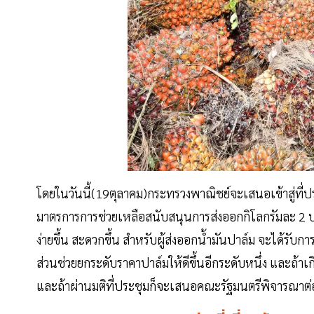
โดยในวันนี้(19ตุลาคม)กระทรวงพาณิชย์จะเสนอเข้าสู่ที
มาตรการการช่วยเหลือสนับสนุนการส่งออกกิโลกรัมละ 2 บาท
ง่ายขึ้น สะดวกขึ้น สำหรับผู้ส่งออกน้ำมันปาล์ม จะได้รับกา
ส่วนช่วยยกระดับราคาปาล์มให้ดีขึ้นอีกระดับหนึ่ง และถ้
และถ้าผ่านมติที่ประชุมก็จะเสนอคณะรัฐมนตรีพิจารณาต