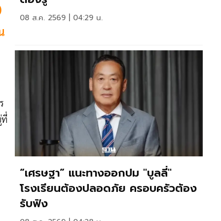
)
08 ส.ค. 2569 | 04:29 น.
น
าร
ี่
“เศรษฐา” แนะทางออกปม "บูลลี่"
โรงเรียนต้องปลอดภัย ครอบครัวต้อง
รับฟัง