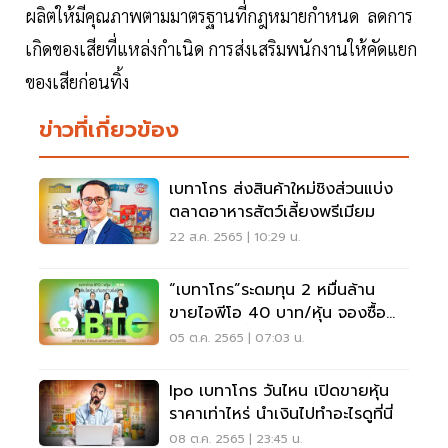
ผลิตให้มีคุณภาพตามมาตรฐานที่กฎหมายกำหนด ลดการ
เกิดของเสียที่แหล่งกำเนิด การส่งเสริมพนักงานให้คัดแยก
ของเสียก่อนทิ้ง
ข่าวที่เกี่ยวข้อง
เบทาโกร ส่งสินค้าใหม่ชิงส่วนแบ่ง
ตลาดอาหารสัตว์เลี้ยงพรีเมียม
22 ส.ค. 2565 | 10:29 น.
“เบทาโกร”ระดมทุน 2 หมื่นล้าน
ขายไอพีโอ 40 บาท/หุ้น จองซื้อ
10-17 ต.ค.นี้
05 ต.ค. 2565 | 07:03 น.
Ipo เบทาโกร วันไหน เปิดขายหุ้น
ราคาเท่าไหร่ นำเงินไปทำอะไรดูที่นี่
08 ต.ค. 2565 | 23:45 น.