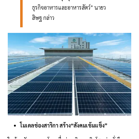
ธุรกิจอาหารและอาหารสัตว์” นายว
สิษฐ กล่าว
โมเดลช่องสาริกา สร้าง“สังคมเข้มแข็ง”