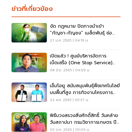
ข่าวที่เกี่ยวข้อง
งัด กฎหมาย ปิดทางนำเข้า
“กัญชา-กัญชง” เมล็ดพันธุ์ ช่อ
ดอก เสรี
27 ม.ค. 2565 | 04:19 น.
เปิดแล้ว ! ศูนย์บริหารจัดการ
เบ็ดเสร็จ (One Stop Service)
กัญชา กัญชง กระท่อม
08 มิ.ย. 2565 | 04:09 น.
เอ็มโอยู สนับสนุนพันธุ์พืชเทคโนโลยี
บนพื้นที่สูง ภารกิจงานโครงการ
หลวง
22 ส.ค. 2565 | 05:37 น.
พิธีบวงสรวงสิ่งศักดิ์สิทธิ์ วันคล้าย
วันสถาปนา กรมวิชาการเกษตร ปีที่
50
03 ต.ค. 2565 | 05:09 น.