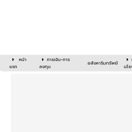
หน้า
การเงิน-การ
อสังหาริมทรัพย์
แรก
ลงทุน
นโย