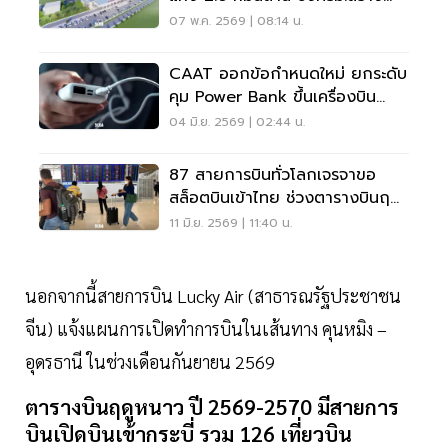
สนามบินบึงกาฬ ก่อน
07 พ.ค. 2569 | 08:14 น.
CAAT ออกข้อกำหนดใหม่ ยกระดับ
คุม Power Bank ขึ้นเครื่องบิน
หลังเกิดปัญหาหลายสายการบิน
04 มิ.ย. 2569 | 02:44 น.
87 สายการบินทั่วโลกเจรจาขอ
สล็อตบินเข้าไทย ช่วงตารางบินฤดู
หนาว 2569/2570
11 มิ.ย. 2569 | 11:40 น.
นอกจากนี้สายการบิน Lucky Air (สาธารณรัฐประชาชน
จีน) แจ้งแผนการเปิดทำการบินในเส้นทาง คุนหมิง –
อุดรธานี ในช่วงเดือนกันยายน 2569
ตารางบินฤดูหนาว
ปี
2569
-
2570
มีสายการ
บินเปิดบินเข้ากระบี่
รวม
126
เที่ยวบิน