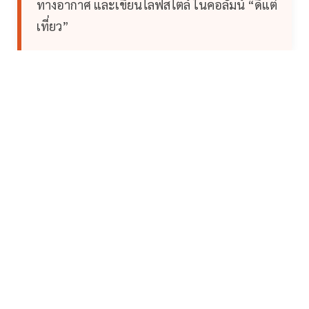
ทางอากาศ และเขียนไลฟ์สไตล์ ในคอลัมน์ “ดีแต่
เที่ยว”