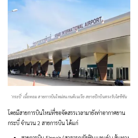
'กระบี่' เนื้อหอม สายการบินใหม่สแกนดิเนเวีย สยายปีกบินตรงรับไฮซีซัน
โดยมีสายการบินใหม่ที่ขอจัดสรรเวลามายังท่าอากาศยาน
กระบี่ จำนวน 2 สายการบิน ได้แก่
สายการบิน Finnair (สาธารณรัฐฟินแลนด์) เส้นทาง