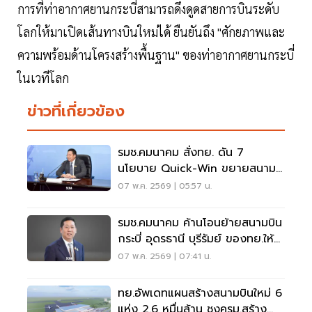
การที่ท่าอากาศยานกระบี่สามารถดึงดูดสายการบินระดับ
โลกให้มาเปิดเส้นทางบินใหม่ได้ ยืนยันถึง "ศักยภาพและ
ความพร้อมด้านโครงสร้างพื้นฐาน" ของท่าอากาศยานกระบี่
ในเวทีโลก
ข่าวที่เกี่ยวข้อง
รมช.คมนาคม สั่งทย. ดัน 7
นโยบาย Quick-Win ขยายสนาม
บิน ช่วยสายการบิน ฝ่าวิกฤต
07 พ.ค. 2569 | 05:57 น.
รมช.คมนาคม ค้านโอนย้ายสนามบิน
กระบี่ อุดรธานี บุรีรัมย์ ของทย.ให้
ทอท.บริหารจัดการ
07 พ.ค. 2569 | 07:41 น.
ทย.อัพเดทแผนสร้างสนามบินใหม่ 6
แห่ง 2.6 หมื่นล้าน ชงครม.สร้าง