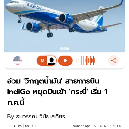
อ่วม 'วิกฤตน้ำมัน' สายการบิน
IndiGo หยุดบินเข้า 'กระบี่' เริ่ม 1
ก.ค.นี้
By
ธนวรรณ วินัยเสถียร
12 มิ.ย. 69 | 05:10 น.
อัปเดตล่าสุด :
12 มิ.ย. 69 | 07:04 น.