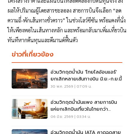
โครงสร้างราคาและแผนบินให้สอดคล้องกับต้นทุนจริง ส่ง
ผลให้ปริมาณผู้โดยสารชะลอลง สายการบินจึงเลือก “ลด
ความถี่-พักเส้นทางชั่วคราว” ในช่วงโลว์ซีซัน พร้อมคงที่นั่ง
ให้เพียงพอในเส้นทางหลัก และพร้อมกลับมาเพิ่มเที่ยวบิน
ทันทีหากต้นทุนและดีมานด์ฟื้นตัว
ข่าวที่เกี่ยวข้อง
อ่วมวิกฤตน้ำมัน 'ไทยไลอ้อนแอร์'
ยกเลิกหลายเส้นทางบิน มิ.ย.-ก.ย.นี้
30 พ.ค. 2569 | 07:09 น.
อ่วมวิกฤตน้ำมันแพง สายการบิน
แห่ยกเลิกบินเที่ยวในไทยกว่า
3,800 เที่ยวบิน
06 มิ.ย. 2569 | 03:34 น.
อ่วมวิกฤตน้ำมัน IATA คาดฉุดสาย