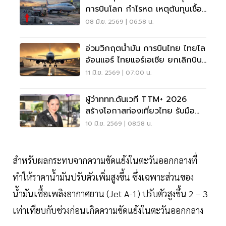
การบินโลก กำไรหด เหตุต้นทุนเชื้อ
เพลิงพุ่ง 40%
08 มิ.ย. 2569 | 06:58 น.
อ่วมวิกฤตน้ำมัน การบินไทย ไทยไล
อ้อนแอร์ ไทยแอร์เอเชีย ยกเลิกบิน
เส้นทางไหนบ้าง
11 มิ.ย. 2569 | 07:00 น.
ผู้ว่าททท.ดันเวที TTM+ 2026
สร้างโอกาสท่องเที่ยวไทย รับมือ
สงครามตะวันออกกลาง
10 มิ.ย. 2569 | 08:58 น.
สำหรับผลกระทบจากความขัดแย้งในตะวันออกกลางที่
ทำให้ราคาน้ำมันปรับตัวเพิ่มสูงขึ้น ซึ่งเฉพาะส่วนของ
น้ำมันเชื้อเพลิงอากาศยาน (Jet A-1) ปรับตัวสูงขึ้น 2 – 3
เท่าเทียบกับช่วงก่อนเกิดความขัดแย้งในตะวันออกกลาง