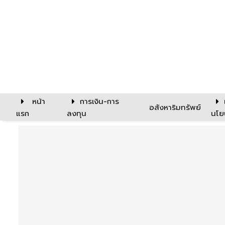
หน้า
การเงิน-การ
อสังหาริมทรัพย์
แรก
ลงทุน
นโย