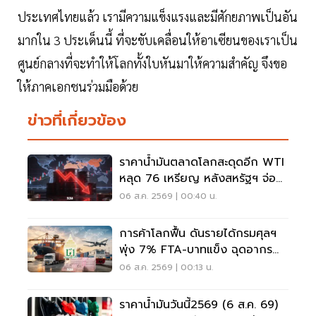
ประเทศไทยแล้ว เรามีความแข็งแรงและมีศักยภาพเป็นอัน
มากใน 3 ประเด็นนี้ ที่จะขับเคลื่อนให้อาเซียนของเราเป็น
ศูนย์กลางที่จะทำให้โลกทั้งใบหันมาให้ความสำคัญ จึงขอ
ให้ภาคเอกชนร่วมมือด้วย
ข่าวที่เกี่ยวข้อง
ราคาน้ำมันตลาดโลกสะดุดอีก WTI
หลุด 76 เหรียญ หลังสหรัฐฯ จ่อ
ปิดดีลอิหร่าน
06 ส.ค. 2569 | 00:40 น.
การค้าโลกฟื้น ดันรายได้กรมศุลฯ
พุ่ง 7% FTA-บาทแข็ง ฉุดอากรต่ำ
เป้า
06 ส.ค. 2569 | 00:13 น.
ราคาน้ำมันวันนี้2569 (6 ส.ค. 69)