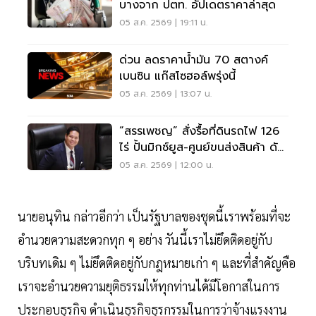
บางจาก ปตท. อัปเดตราคาล่าสุด
05 ส.ค. 2569 | 19:11 น.
ด่วน ลดราคาน้ำมัน 70 สตางค์
เบนซิน แก๊สโซฮอล์พรุ่งนี้
05 ส.ค. 2569 | 13:07 น.
“สรรเพชญ” สั่งรื้อที่ดินรถไฟ 126
ไร่ ปั้นมิกซ์ยูส-ศูนย์ขนส่งสินค้า ดัน
เศรษฐกิจเมืองกาญจนบุรี
05 ส.ค. 2569 | 12:00 น.
นายอนุทิน กล่าวอีกว่า เป็นรัฐบาลของชุดนี้เราพร้อมที่จะ
อำนวยความสะดวกทุก ๆ อย่าง วันนี้เราไม่ยึดติดอยู่กับ
บริบทเดิม ๆ ไม่ยึดติดอยู่กับกฎหมายเก่า ๆ และที่สำคัญคือ
เราจะอำนวยความยุติธรรมให้ทุกท่านได้มีโอกาสในการ
ประกอบธุรกิจ ดำเนินธุรกิจธุรกรรมในการว่าจ้างแรงงาน