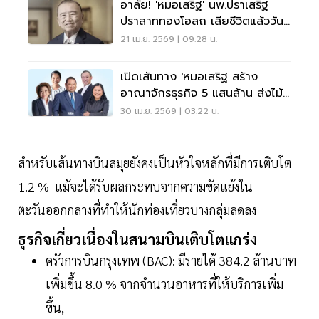
อาลัย! 'หมอเสริฐ' นพ.ปราเสริฐ
ปราสาททองโอสถ เสียชีวิตแล้ววันนี้
สิริอายุ 93 ปี
21 เม.ย. 2569 | 09:28 น.
เปิดเส้นทาง 'หมอเสริฐ สร้าง
อาณาจักรธุรกิจ 5 แสนล้าน ส่งไม้
ต่อ 5 ‘ทายาท’ไม่สะดุด
30 เม.ย. 2569 | 03:22 น.
สำหรับเส้นทางบินสมุยยังคงเป็นหัวใจหลักที่มีการเติบโต
1.2 % แม้จะได้รับผลกระทบจากความขัดแย้งใน
ตะวันออกกลางที่ทำให้นักท่องเที่ยวบางกลุ่มลดลง
ธุรกิจเกี่ยวเนื่องในสนามบินเติบโตแกร่ง
ครัวการบินกรุงเทพ (BAC): มีรายได้ 384.2 ล้านบาท
เพิ่มขึ้น 8.0 % จากจำนวนอาหารที่ให้บริการเพิ่ม
ขึ้น,