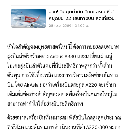
อ่วม! วิกฤตน้ำมัน 'ไทยแอร์เอเชีย'
หยุดบิน 22 เส้นทางบิน ลดเที่ยวบิน
30 % พ.ค.–มิ.ย.นี้
28 เม.ย. 2569 | 04:05 น.
หัวใจสำคัญของยุทธศาสตร์ใหม่นี้ คือการทยอยลดบทบาท
ฝูงบินลำตัวกว้างอย่าง Airbus A330 และเปลี่ยนผ่านสู่
โมเดลฝูงบินลำตัวแคบที่มีประสิทธิภาพสูงกว่า ทั้งด้าน
ต้นทุน การใช้เชื้อเพลิง และการบริหารเครือข่ายเส้นทาง
บิน โดย AirAsia มองว่าเครื่องบินตระกูล A220 จะเข้ามา
เติมเต็มช่องว่างสำคัญของตลาดที่เครื่องบินขนาดใหญ่ไม่
สามารถทำกำไรได้อย่างมีประสิทธิภาพ
ด้วยขนาดเครื่องบินที่เหมาะสม พิสัยบินไกลสูงสุดประมาณ
7 ชั่วโมง และต้นทุนการดำเนินงานที่ต่ำ A220-300 จะถูก