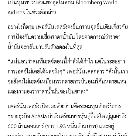
เป็นหุ้นที่ปรับตัวแย่ที่สุดในดัชนี Bloomberg World
Airlines ในช่วงดังกล่าว
อย่างไรก็ตาม เฟอร์นันเดสยังคงยืนกรานจุดยืนเดิมเกี่ยวกับ
การป้องกันความเสี่ยงราคาน้ำมัน โดยคาดการณ์ว่าราคา
น้ำมันจะกลับมาปรับตัวลดลงในที่สุด
“แน่นอนว่าคนที่เฮดจ์ตอนนี้กำลังได้กำไร แต่ในระยะยาว
การเฮดจ์ไม่เคยได้ผลจริงๆ” เฟอร์นันเดสกล่าว “ดังนั้นเรา
จะยังคงไม่เฮดจ์เหมือนพวกสายการบินอเมริกันหลายแห่ง
และเรามองว่าราคาน้ำมันจะเป็นขาลง”
เฟอร์นันเดสยังเปิดเผยด้วยว่า เพื่อระดมทุนสำหรับการ
ขยายธุรกิจ AirAsia กำลังเตรียมขายหุ้นกู้ล็อตใหญ่มูลค่าถึง
600 ล้านดอลลาร์ (ราว 1.93 หมื่นล้านบาท) และอยู่
ระหว่างเจรจากับธนาคารในมาเลเซียเพื่อรีไฟแนนซ์เงินกู้