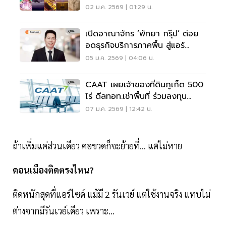
02 ม.ค. 2569 | 01:29 น.
เปิดอาณาจักร ‘พัทยา กรุ๊ป’ ต่อย
อดธุรกิจบริการภาคพื้น สู่แอร์
คาร์โก้ 'พัทยา แอร์เวย์'
05 ม.ค. 2569 | 04:06 น.
CAAT เผยเจ้าของที่ดินภูเก็ต 500
ไร่ ดีลทอท.เช่าพื้นที่ ร่วมลงทุน
ขยายสนามบินภูเก็ต
07 ม.ค. 2569 | 12:42 น.
ถ้าเพิ่มแค่ส่วนเดียว คอขวดก็จะย้ายที่… แต่ไม่หาย
ดอนเมืองติดตรงไหน?
ติดหนักสุดที่แอร์ไซด์ แม้มี 2 รันเวย์ แต่ใช้งานจริง แทบไม่
ต่างจากมีรันเวย์เดียว เพราะ...