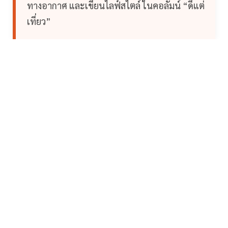
ทางอากาศ และเขียนไลฟ์สไตล์ ในคอลัมน์ “ดีแต่
เที่ยว”