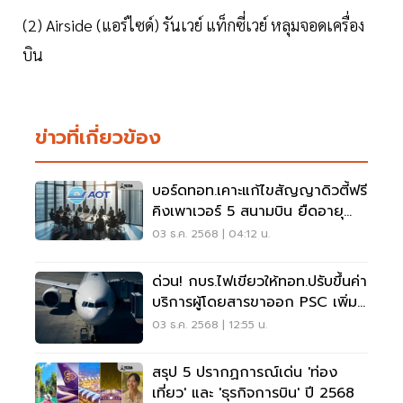
(2) Airside (แอร์ไซด์) รันเวย์ แท็กซี่เวย์ หลุมจอดเครื่อง
บิน
ข่าวที่เกี่ยวข้อง
บอร์ดทอท.เคาะแก้ไขสัญญาดิวตี้ฟรี
คิงเพาเวอร์ 5 สนามบิน ยืดอายุ
สัญญา รื้อจ่ายผลตอบแทน
03 ธ.ค. 2568 | 04:12 น.
ด่วน! กบร.ไฟเขียวให้ทอท.ปรับขึ้นค่า
บริการผู้โดยสารขาออก PSC เพิ่ม
เป็น 1,120 บาท
03 ธ.ค. 2568 | 12:55 น.
สรุป 5 ปรากฏการณ์เด่น 'ท่อง
เที่ยว' และ 'ธุรกิจการบิน' ปี 2568