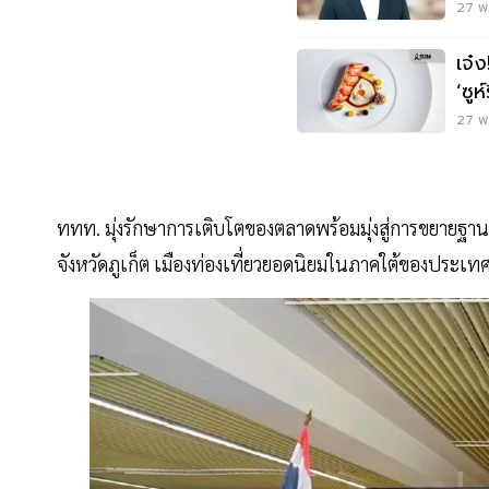
27 พ.
เจ๋
‘ซูห
ร้า
27 พ.
ททท. มุ่งรักษาการเติบโตของตลาดพร้อมมุ่งสู่การขยายฐานตลา
จังหวัดภูเก็ต เมืองท่องเที่ยวยอดนิยมในภาคใต้ของประ