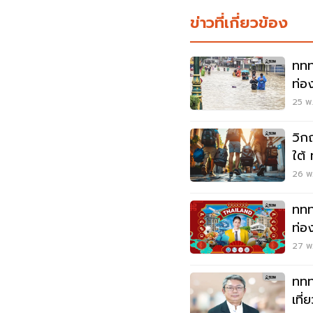
ข่าวที่เกี่ยวข้อง
ททท
ท่อ
ท่ว
25 พ.
วิก
ใต้
ท่อ
26 พ.
ททท
ท่อ
Se
27 พ.
ททท
เที่