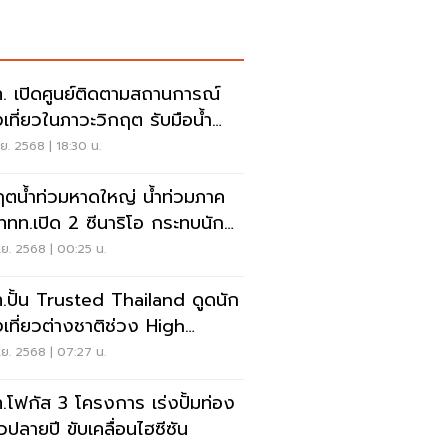
. เปิดศูนย์ติดตามสถานการณ์
งเที่ยวในภาวะวิกฤต รับมือน้ำ
มภาคใต้
ย. 2568 | 18:30 น.
ฤตน้ำท่วมหาดใหญ่ น้ำท่วมภาค
 ททท.เปิด 2 ซีนาริโอ กระทบนัก
งเที่ยวปี 2568 หด
ย. 2568 | 00:25 น.
.ปั้น Trusted Thailand ดูดนัก
งเที่ยวต่างชาติช่วง High
ason
ย. 2568 | 07:27 น.
.โฟกัส 3 โครงการ เร่งปั้มท่อง
ยวปลายปี ขับเคลื่อนไฮซีซัน