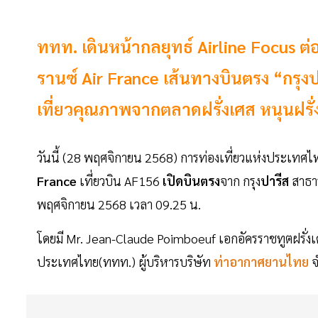
ททท. เดินหน้ากลยุทธ์ Airline Focus ต่
รานซ์ Air France เส้นทางบินตรง “กรุงปาร
เที่ยวคุณภาพจากตลาดฝรั่งเศส หนุนฝรั
วันนี้ (28 พฤศจิกายน 2568) การท่องเที่ยวแห่งประเทศไ
France
เที่ยวบิน AF156
เปิดบินตรง
จาก กรุง
ปารีส
สาธาร
พฤศจิกายน 2568 เวลา 09.25 น.
โดยมี Mr. Jean-Claude Poimboeuf เอกอัครราชทูตฝรั่งเ
ประเทศไทย(ททท.) ผู้บริหารบริษัท
ท่าอากาศยานไทย
จ