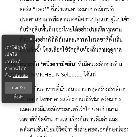
คอร์ส “180°” ซึ่งนำเสนอประสบการณ์การรับ
ประทานอาหารที่ผสานเทคนิคการปรุงแบบยุโรปเข้า
กับวัตถุดิบพื้นถิ่นของไทยได้อย่างประณีต ทุกจาน
ล้วนปรุงอย่างพิถีพิถันและเคารพในรสชาติพื้นถิ่น
×
เราใช้คุกกี้
อย่างลึกซึ้ง โดยเลือกใช้วัตถุดิบท้องถิ่นตามฤดูกาล
เพื่อให้
เว็บไซต์
ร้านใหม่ระดับ
‘
หนึ่งดาวมิชลิน
’ ที่เลื่อนระดับจากร้าน
ทำงานได้ดี
แนะนำ หรือ MICHELIN Selected ได้แก่
ขึ้น
เพิ่มเติม
ยอมรับ
กากัน ร้านอาหารที่นำเสนออาหารสุดสร้างสรรค์กว่า
ตั้งค่า
20 คอร์ส โดยอาหารแต่ละจานเสิร์ฟมาพร้อมการ
แสดงแสงสีและจังหวะดนตรีเร้าใจ 5 องก์ ผสาน
รสชาติที่จัดจ้าน การเล่าเรื่องอันชวนดื่มด่ำ และ
พลังงานอันเปี่ยมชีวิตชีวา ซึ่งถ่ายทอดเอกลักษณ์ของ