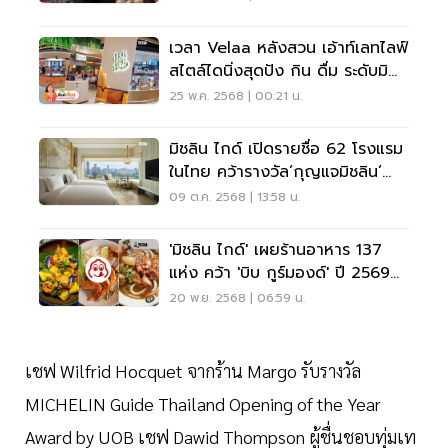
เวลา Velaa หลังสวน เอ้าท์เลทไลฟ์
สไตล์ไดนิ่งสุดปัง กิน ดื่ม ระดับมิ
ชลิน
25 พ.ค. 2568 | 00:21 น.
มิชลิน ไกด์ เปิดรายชื่อ 62 โรงแรม
ในไทย คว้ารางวัล‘กุญแจมิชลิน’
MICHELIN Key 2568
09 ต.ค. 2568 | 13:58 น.
'มิชลิน ไกด์' เผยร้านอาหาร 137
แห่ง คว้า 'บิบ กูร์มองด์' ปี 2569
อร่อยราคาย่อมเยา
20 พ.ย. 2568 | 06:59 น.
เชฟ Wilfrid Hocquet จากร้าน Margo รับรางวัล
MICHELIN Guide Thailand Opening of the Year
Award by UOB เชฟ Dawid Thompson ผู้ชื่นชอบทุ่มเท