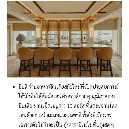
อินดี ร้านอาหารอินเดียสมัยใหม่ที่เปิดประสบการณ์
ให้นักชิมได้สัมผัสเสน่ห์รสชาติจากทุกภูมิภาคของ
อินเดีย ผ่านเซ็ตเมนูราว 10 คอร์ส ที่แต่ละจานโดด
เด่นด้วยการนำเสนอและรสชาติ ทั้งยังมีเรื่องราว
เฉพาะตัว ไม่ว่าจะเป็น กุ้งคาราบิเนโร ที่ปรุงสด ๆ