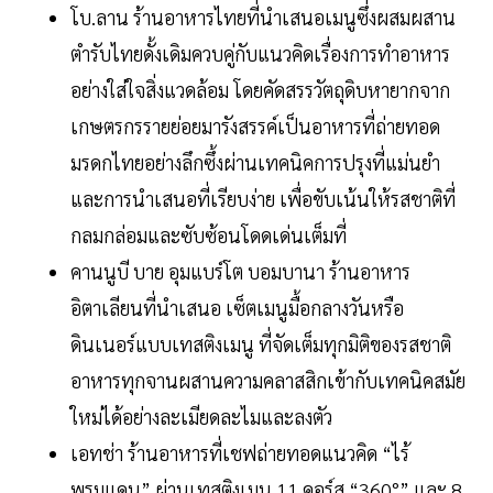
โบ.ลาน ร้านอาหารไทยที่นำเสนอเมนูซึ่งผสมผสาน
ตำรับไทยดั้งเดิมควบคู่กับแนวคิดเรื่องการทำอาหาร
อย่างใส่ใจสิ่งแวดล้อม โดยคัดสรรวัตถุดิบหายากจาก
เกษตรกรรายย่อยมารังสรรค์เป็นอาหารที่ถ่ายทอด
มรดกไทยอย่างลึกซึ้งผ่านเทคนิคการปรุงที่แม่นยำ
และการนำเสนอที่เรียบง่าย เพื่อขับเน้นให้รสชาติที่
กลมกล่อมและซับซ้อนโดดเด่นเต็มที่
คานนูบี บาย อุมแบร์โต บอมบานา ร้านอาหาร
อิตาเลียนที่นำเสนอ เซ็ตเมนูมื้อกลางวันหรือ
ดินเนอร์แบบเทสติงเมนู ที่จัดเต็มทุกมิติของรสชาติ
อาหารทุกจานผสานความคลาสสิกเข้ากับเทคนิคสมัย
ใหม่ได้อย่างละเมียดละไมและลงตัว
เอทช่า ร้านอาหารที่เชฟถ่ายทอดแนวคิด “ไร้
พรมแดน” ผ่านเทสติงเมนู 11 คอร์ส “360°” และ 8