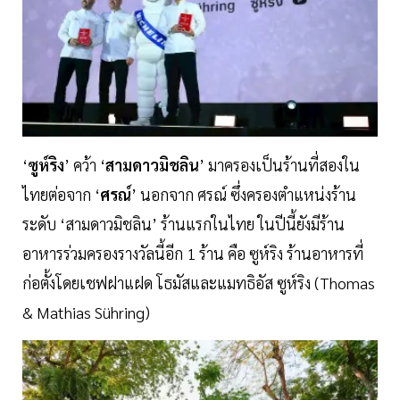
‘
ซูห์ริง
’ คว้า ‘
สามดาวมิชลิน
’ มาครองเป็นร้านที่สองใน
ไทยต่อจาก ‘
ศรณ์
’ นอกจาก ศรณ์ ซึ่งครองตำแหน่งร้าน
ระดับ ‘สามดาวมิชลิน’ ร้านแรกในไทย ในปีนี้ยังมีร้าน
อาหารร่วมครองรางวัลนี้อีก 1 ร้าน คือ ซูห์ริง ร้านอาหารที่
ก่อตั้งโดยเชฟฝาแฝด โธมัสและแมทธิอัส ซูห์ริง (Thomas
& Mathias Sühring)