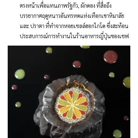
ตรงหน้าเพื่อแทนภาพรัฐกัว, ผักดอง ที่สื่อถึง
บรรยากาศฤดูหนาวอันทรหดแห่งเทือกเขาหิมาลัย
และ ปราตา ที่ทำจากหอยเชลล์ฮอกไกโด ซึ่งสะท้อน
ประสบการณ์การทำงานในร้านอาหารญี่ปุ่นของเชฟ