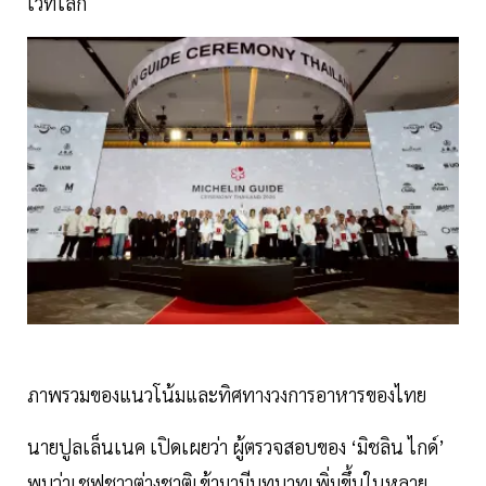
เวทีโลก
ภาพรวมของแนวโน้มและทิศทางวงการอาหารของไทย
นายปูลเล็นเนค เปิดเผยว่า ผู้ตรวจสอบของ ‘มิชลิน ไกด์’
พบว่าเชฟชาวต่างชาติเข้ามามีบทบาทเพิ่มขึ้นในหลาย