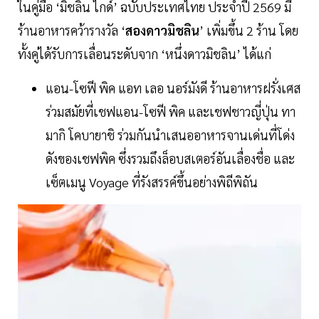
ในคู่มือ ‘มิชลิน ไกด์’ ฉบับประเทศไทย ประจำปี 2569 มี
ร้านอาหารคว้ารางวัล ‘
สองดาวมิชลิน
’ เพิ่มขึ้น 2 ร้าน โดย
ทั้งคู่ได้รับการเลื่อนระดับจาก ‘หนึ่งดาวมิชลิน’ ได้แก่
แอน-โซฟี พิค แอท เลอ นอร์มังดี ร้านอาหารฝรั่งเศส
ร่วมสมัยที่เชฟแอน-โซฟี พิค และเชฟชาวญี่ปุ่น ทา
มากิ โคบายาชิ ร่วมกันนำเสนออาหารจานเด่นที่โด่ง
ดังของเชฟพิค ซึ่งรวมถึงล็อบสเตอร์อันเลื่องชื่อ และ
เซ็ตเมนู Voyage ที่รังสรรค์ขึ้นอย่างพิถีพิถัน