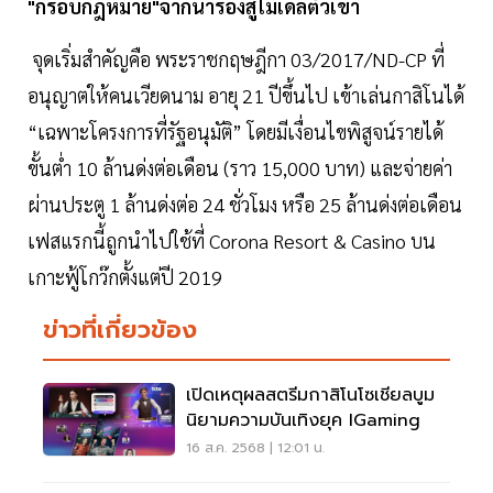
"กรอบกฎหมาย"จากนำร่องสู่โมเดลตั๋วเข้า
จุดเริ่มสำคัญคือ พระราชกฤษฎีกา 03/2017/ND-CP ที่
อนุญาตให้คนเวียดนาม อายุ 21 ปีขึ้นไป เข้าเล่นกาสิโนได้
“เฉพาะโครงการที่รัฐอนุมัติ” โดยมีเงื่อนไขพิสูจน์รายได้
ขั้นต่ำ 10 ล้านด่งต่อเดือน (ราว 15,000 บาท) และจ่ายค่า
ผ่านประตู 1 ล้านด่งต่อ 24 ชั่วโมง หรือ 25 ล้านด่งต่อเดือน
เฟสแรกนี้ถูกนำไปใช้ที่ Corona Resort & Casino บน
เกาะฟู้โกว๊กตั้งแต่ปี 2019
ข่าวที่เกี่ยวข้อง
เปิดเหตุผลสตรีมกาสิโนโซเชียลบูม
นิยามความบันเทิงยุค IGaming
16 ส.ค. 2568 | 12:01 น.