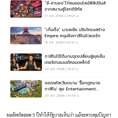
“อี-ซาบอง”ไก่ชนออนไลน์ฟิลิปปินส์
จากสนามสู่โลกดิจิทัล
17 ส.ค. 2568 | 09:01 น.
“เก็นติ้ง” มาเลเซีย ปรับโครงสร้าง
Empire หนุนชิงกาสิโนนิวยอร์ก
19 ส.ค. 2568 | 04:12 น.
กาสิโนไร้โต๊ะเกมจุดเปลี่ยนสู่ยุคเอ็น
เตอร์เทนเมนต์คอมเพล็กซ์
20 ส.ค. 2568 | 10:21 น.
ถอดรหัสเวียดนาม 'รื้อกฎหมาย
กาสิโน' ลุย Entertainment
Complex ระดับโลก
20 ส.ค. 2568 | 10:58 น.
ผลลัพธ์ตลอด 5 ปีทำให้รัฐบาลเห็นว่า แม้จะควบคุมปัญหา