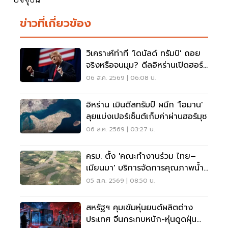
ข่าวที่เกี่ยวข้อง
วิเคราะห์ท่าที 'โดนัลด์ ทรัมป์' ถอย
จริงหรือจนมุม? ดีลอิหร่านเปิดฮอร์
มุซ
06 ส.ค. 2569 | 06:08 น.
อิหร่าน เมินดีลทรัมป์ ผนึก 'โอมาน'
ลุยแบ่งเปอร์เซ็นต์เก็บค่าผ่านฮอร์มุซ
06 ส.ค. 2569 | 03:27 น.
ครม. ตั้ง 'คณะทำงานร่วม ไทย–
เมียนมา' บริการจัดการคุณภาพน้ำ
ข้ามแดน
05 ส.ค. 2569 | 08:50 น.
สหรัฐฯ คุมเข้มหุ่นยนต์ผลิตต่าง
ประเทศ จีนกระทบหนัก-หุ่นดูดฝุ่น