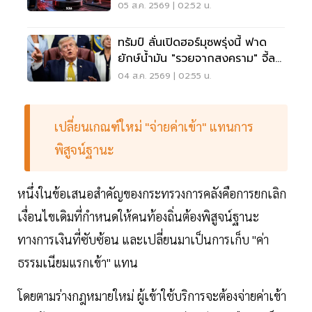
โดนด้วย
05 ส.ค. 2569 | 02:52 น.
ทรัมป์ ลั่นเปิดฮอร์มุซพรุ่งนี้ ฟาด
ยักษ์น้ำมัน "รวยจากสงคราม" จี้ลด
ราคาด่วน
04 ส.ค. 2569 | 02:55 น.
เปลี่ยนเกณฑ์ใหม่ "จ่ายค่าเข้า" แทนการ
พิสูจน์ฐานะ
หนึ่งในข้อเสนอสำคัญของกระทรวงการคลังคือการยกเลิก
เงื่อนไขเดิมที่กำหนดให้คนท้องถิ่นต้องพิสูจน์ฐานะ
ทางการเงินที่ซับซ้อน และเปลี่ยนมาเป็นการเก็บ "ค่า
ธรรมเนียมแรกเข้า" แทน
โดยตามร่างกฎหมายใหม่ ผู้เข้าใช้บริการจะต้องจ่ายค่าเข้า