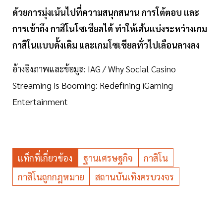
ด้วยการมุ่งเน้นไปที่ความสนุกสนาน การโต้ตอบ และ
การเข้าถึง กาสิโนโซเชียลได้ ทำให้เส้นแบ่งระหว่างเกม
กาสิโนแบบดั้งเดิม และเกมโซเชียลทั่วไปเลือนลางลง
อ้างอิงภาพและข้อมูล: IAG / Why Social Casino
Streaming is Booming: Redefining iGaming
Entertainment
แท็กที่เกี่ยวข้อง
ฐานเศรษฐกิจ
กาสิโน
กาสิโนถูกกฎหมาย
สถานบันเทิงครบวงจร