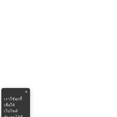
×
เราใช้คุกกี้
เพื่อให้
เว็บไซต์
ทำงานได้ดี