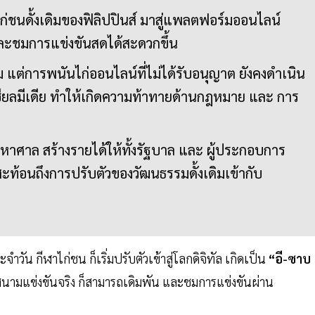
่ชนดั้งเดิมของฟิลิปปินส์ มาสู่แพลตฟอร์มออนไลน์
ละชมการแข่งขันสดได้สะดวกขึ้น
าม แต่การพนันไก่ออนไลน์ที่ไม่ได้รับอนุญาต ยังคงดำเนิน
ียลมีเดีย ทำให้เกิดความท้าทายด้านกฎหมาย และ การ
หาศาล สร้างรายได้ให้ทั้งรัฐบาล และ ผู้ประกอบการ
ท้อนถึงการปรับตัวของวัฒนธรรมดั้งเดิมเข้ากับ
ัน กีฬาไก่ชน ก็เริ่มปรับตัวเข้าสู่โลกดิจิทัล เกิดเป็น
“อี-ซาบ
งสนามแข่งขันจริง ก็สามารถเดิมพัน และชมการแข่งขันผ่าน