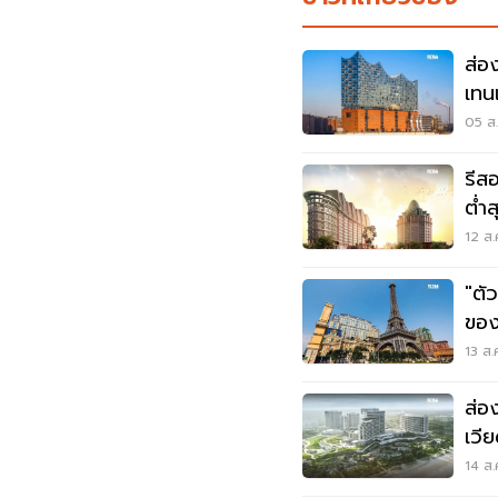
ส่อ
เทน
05 ส.
รีส
ต่ำ
12 ส.
"ตั
ของ
13 ส.
ส่อ
เวี
ระด
14 ส.