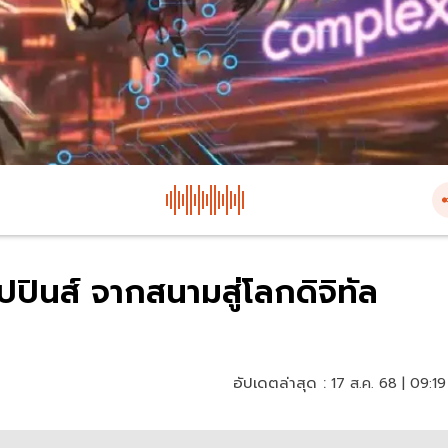
ปินส์ จากสนามสู่โลกดิจิทัล
อัปเดตล่าสุด :
17 ส.ค. 68 | 09:19