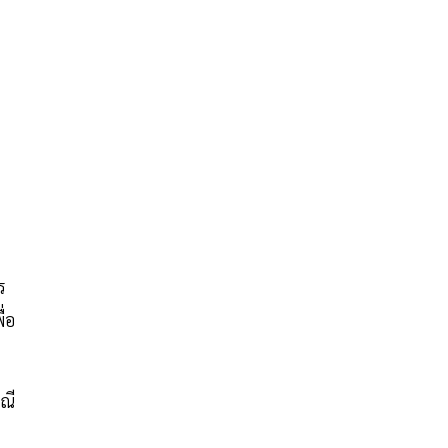
ร
่อ
ณี