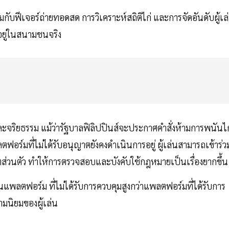
ร้อมกับฟีเจอร์ถ่ายทอดสด การวิเคราะห์สถิติไก่ และการจัดอันดับผู้เล
อยู่ในสนามชนจริง
ะจริยธรรม แม้ว่ารัฐบาลฟิลิปปินส์จะประกาศคำสั่งห้ามการพนันไก
ร์มที่ไม่ได้รับอนุญาตยังคงดำเนินการอยู่ ผู้เล่นสามารถเข้าร่ว
ตส่วนตัว ทำให้การตรวจสอบและบังคับใช้กฎหมายเป็นเรื่องยากขึ้
ลตฟอร์ม ที่ไม่ได้รับการควบคุมสูงกว่าแพลตฟอร์มที่ได้รับการ
ามนิยมของผู้เล่น