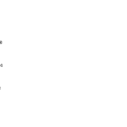
้อ
อง
ณ