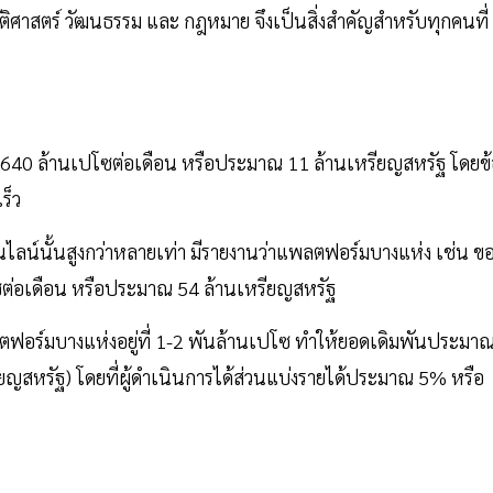
ิศาสตร์ วัฒนธรรม และ กฎหมาย จึงเป็นสิ่งสำคัญสำหรับทุกคนที่
าณ 640 ล้านเปโซต่อเดือน หรือประมาณ 11 ล้านเหรียญสหรัฐ โดยข
เร็ว
ลน์นั้นสูงกว่าหลายเท่า มีรายงานว่าแพลตฟอร์มบางแห่ง เช่น ข
ปโซต่อเดือน หรือประมาณ 54 ล้านเหรียญสหรัฐ
อร์มบางแห่งอยู่ที่ 1-2 พันล้านเปโซ ทำให้ยอดเดิมพันประมา
ญสหรัฐ) โดยที่ผู้ดำเนินการได้ส่วนแบ่งรายได้ประมาณ 5% หรือ