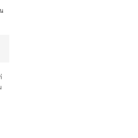
่น
่
ม
น