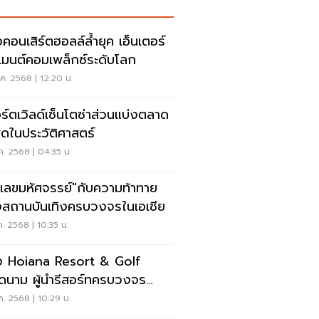
งคอนเสิร์ตฮอลล์ล้ำยุค เอ็นเตอร์
เมนต์คอมเพล็กซ์ระดับโลก
ค. 2568 | 12:20 น.
อร์ตเวิลด์เซ็นโตซ่าส่วนแบ่งตลาด
สุดในประวัติศาสตร์
ค. 2568 | 04:35 น.
วเลขมหัศจรรย์"กับความท้าทาย
สถานบันเทิงครบวงจรในเอเชีย
ค. 2568 | 10:35 น.
ง Hoiana Resort & Golf
ยดนาม ผู้นำรีสอร์ทครบวงจร
ับโลก
ค. 2568 | 10:29 น.