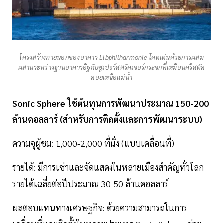
โครงสร้างภายนอกของอาคาร Elbphilharmonie โดดเด่นด้วยการผสม
ผสานระหว่างฐานอาคารอิฐกับซูเปอร์สตรัคเจอร์กระจกที่เหมือนคริสตัล
ลอยเหนือแม่น้ำ
Sonic Sphere ใช้ต้นทุนการพัฒนาประมาณ 150-200
ล้านดอลลาร์ (สำหรับการติดตั้งและการพัฒนาระบบ)
ความจุผู้ชม: 1,000-2,000 ที่นั่ง (แบบเคลื่อนที่)
รายได้: มีการเช่าและจัดแสดงในหลายเมืองสำคัญทั่วโลก
รายได้เฉลี่ยต่อปีประมาณ 30-50 ล้านดอลลาร์
ผลตอบแทนทางเศรษฐกิจ: ด้วยความสามารถในการ