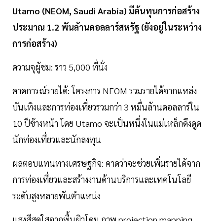
Utamo (NEOM, Saudi Arabia) มีต้นทุนการก่อสร้าง
ประมาณ 1.2 พันล้านดอลลาร์สหรัฐ (ยังอยู่ในระหว่าง
การก่อสร้าง)
ความจุผู้ชม: ราว 5,000 ที่นั่ง
คาดการณ์รายได้: โครงการ NEOM รวมรายได้จากแหล่ง
บันเทิงและการท่องเที่ยวรวมกว่า 3 หมื่นล้านดอลลาร์ใน
10 ปีข้างหน้า โดย Utamo จะเป็นหนึ่งในแม่เหล็กดึงดูด
นักท่องเที่ยวและนักลงทุน
ผลตอบแทนทางเศรษฐกิจ: คาดว่าจะช่วยเพิ่มรายได้จาก
การท่องเที่ยวและสร้างงานด้านบริการและเทคโนโลยี
ระดับสูงหลายพันตำแหน่ง
แสงสีสดใสจากพื้นผิวโดม ภาพ projection mapping