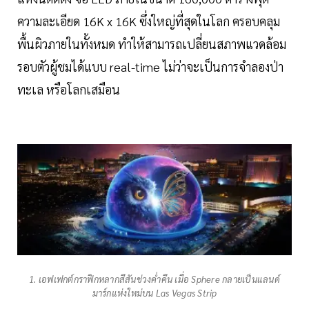
ความละเอียด 16K x 16K ซึ่งใหญ่ที่สุดในโลก ครอบคลุม
พื้นผิวภายในทั้งหมด ทำให้สามารถเปลี่ยนสภาพแวดล้อม
รอบตัวผู้ชมได้แบบ real-time ไม่ว่าจะเป็นการจำลองป่า
ทะเล หรือโลกเสมือน
1. เอฟเฟกต์กราฟิกหลากสีสันช่วงค่ำคืน เมื่อ Sphere กลายเป็นแลนด์
มาร์กแห่งใหม่บน Las Vegas Strip