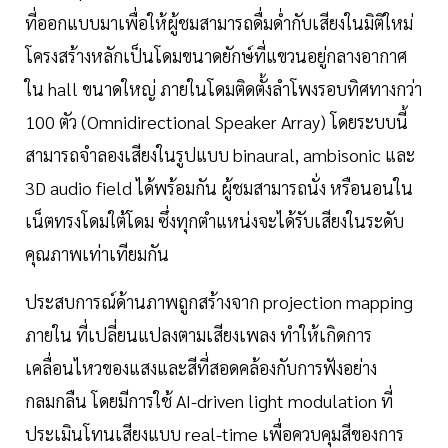
ที่ออกแบบมาเพื่อให้ผู้ชมสามารถดื่มด่ำกับเสียงในมิติใหม่
โครงสร้างหลักเป็นโดมขนาดยักษ์ที่แขวนอยู่กลางอากาศ
ใน hall ขนาดใหญ่ ภายในโดมติดตั้งลำโพงรอบทิศทางกว่า
100 ตัว (Omnidirectional Speaker Array) โดยระบบนี้
สามารถจำลองเสียงในรูปแบบ binaural, ambisonic และ
3D audio field ได้พร้อมกัน ผู้ชมสามารถนั่ง หรือนอนใน
เน็ตทรงโดมใต้โดม ซึ่งทุกตำแหน่งจะได้รับเสียงในระดับ
คุณภาพเท่าเทียมกัน
ประสบการณ์ด้านภาพถูกสร้างจาก projection mapping
ภายใน ที่เปลี่ยนแปลงตามเสียงเพลง ทำให้เกิดการ
เคลื่อนไหวของแสงและสีที่สอดคล้องกับการฟังอย่าง
กลมกลืน โดยมีการใช้ AI-driven light modulation ที่
ประเมินโทนเสียงแบบ real-time เพื่อควบคุมสีของการ