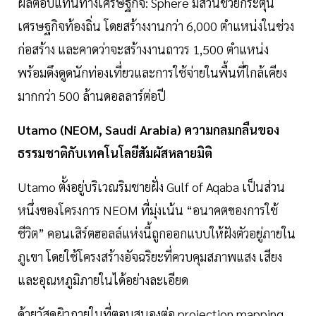
ผลตอบแทนทางเศรษฐกิจ: Sphere มีส่วนช่วยกระตุ้น
เศรษฐกิจท้องถิ่น โดยสร้างงานกว่า 6,000 ตำแหน่งในช่วง
ก่อสร้าง และคาดว่าจะสร้างงานถาวร 1,500 ตำแหน่ง
พร้อมดึงดูดนักท่องเที่ยวและการใช้จ่ายในพื้นที่ใกล้เคียง
มากกว่า 500 ล้านดอลลาร์ต่อปี
Utamo (NEOM, Saudi Arabia) ความกลมกลืนของ
ธรรมชาติกับเทคโนโลยีสัมผัสหลายมิติ
Utamo ตั้งอยู่บริเวณริมชายฝั่ง Gulf of Aqaba เป็นส่วน
หนึ่งของโครงการ NEOM ที่มุ่งเน้น “อนาคตของการใช้
ชีวิต” คอนเสิร์ตฮอลล์แห่งนี้ถูกออกแบบให้ฝังตัวอยู่ภายใน
ภูเขา โดยใช้โครงสร้างอัจฉริยะที่ควบคุมสภาพแสง เสียง
และอุณหภูมิภายในได้อย่างละเอียด
ด้วยวัสดุผิวภายในที่ตอบสนองต่อ projection mapping