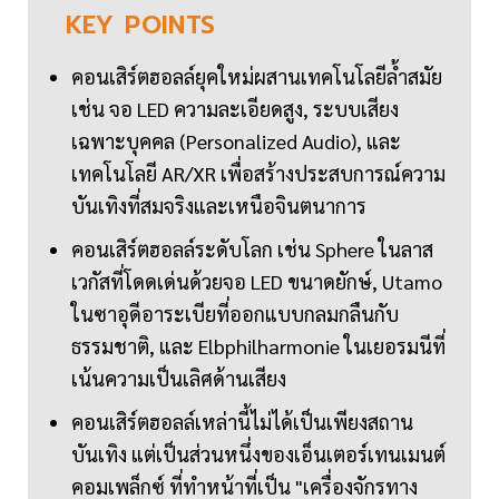
KEY
POINTS
คอนเสิร์ตฮอลล์ยุคใหม่ผสานเทคโนโลยีล้ำสมัย
เช่น จอ LED ความละเอียดสูง, ระบบเสียง
เฉพาะบุคคล (Personalized Audio), และ
เทคโนโลยี AR/XR เพื่อสร้างประสบการณ์ความ
บันเทิงที่สมจริงและเหนือจินตนาการ
คอนเสิร์ตฮอลล์ระดับโลก เช่น Sphere ในลาส
เวกัสที่โดดเด่นด้วยจอ LED ขนาดยักษ์, Utamo
ในซาอุดีอาระเบียที่ออกแบบกลมกลืนกับ
ธรรมชาติ, และ Elbphilharmonie ในเยอรมนีที่
เน้นความเป็นเลิศด้านเสียง
คอนเสิร์ตฮอลล์เหล่านี้ไม่ได้เป็นเพียงสถาน
บันเทิง แต่เป็นส่วนหนึ่งของเอ็นเตอร์เทนเมนต์
คอมเพล็กซ์ ที่ทำหน้าที่เป็น "เครื่องจักรทาง