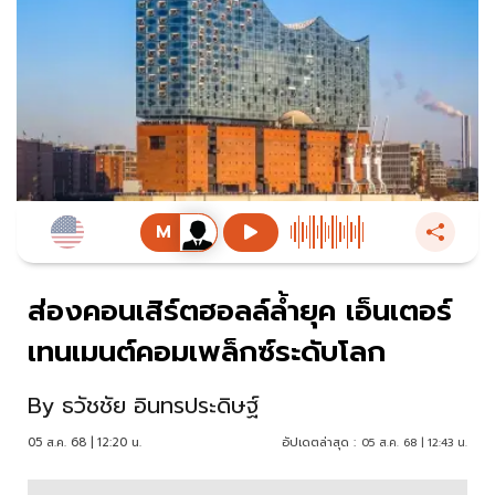
ส่องคอนเสิร์ตฮอลล์ล้ำยุค เอ็นเตอร์
เทนเมนต์คอมเพล็กซ์ระดับโลก
By
ธวัชชัย อินทรประดิษฐ์
05 ส.ค. 68 | 12:20 น.
อัปเดตล่าสุด :
05 ส.ค. 68 | 12:43 น.