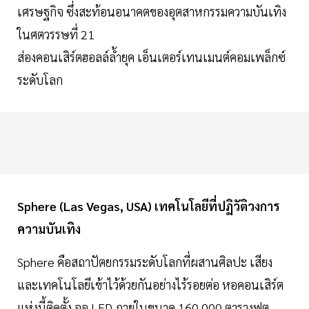
เศรษฐกิจ ซึ่งสะท้อนอนาคตของอุตสาหกรรมความบันเทิง
ในศตวรรษที่ 21
ส่องคอนเสิร์ตฮอลล์ล้ำยุค เอ็นเตอร์เทนเมนต์คอมเพล็กซ์
ระดับโลก
Sphere (Las Vegas, USA) เทคโนโลยีที่ปฏิวัติวงการ
ความบันเทิง
Sphere คือสถาปัตยกรรมระดับโลกที่ผสานศิลปะ เสียง
และเทคโนโลยีเข้าไว้ด้วยกันอย่างไร้รอยต่อ หอคอนเสิร์ต
แห่งนี้ติดตั้ง จอ LED ภายในขนาด 160,000 ตารางฟุต