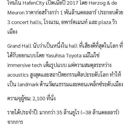
ใหม่ใน HafenCity เปิดเมื่อปี 2017 โดย Herzog & de
Meuron ราคาก่อสร้างกว่า 1 พันล้านดอลลาร์ ประกอบด้วย
3 concert halls, โรงแรม, อพาร์ตเมนท์ และ plaza วิว
เมือง
Grand Hall นับว่าเป็นหนึ่งใน hall ที่เสียงดีที่สุดในโลก ที่
ได้รับออกแบบโดย Yasuhisa Toyota แม้ไม่ใช่
immersive tech เต็มรูปแบบ แต่ความสมดุลระหว่าง
acoustics สูงสุดและสถาปัตยกรรมศิลปะระดับโลก ทำให้
เป็น landmark ด้านวัฒนธรรมและคอนเพล็กซ์ระดับเมือง
ความจุผู้ชม: 2,100 ที่นั่ง
รายได้ประจำปี: มากกว่า 35 ล้านยูโร (~38 ล้านดอลลาร์)
จากการ