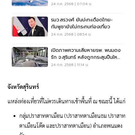
สถานการณ์ใกล้ชิด
24 ก.ค. 2568 | 07:04 น.
รมว.สรวงศ์ ยันปะทะเดือดไทย-
กัมพูชายังไม่กระทบท่องเที่ยว
24 ก.ค. 2568 | 08:54 น.
เปิดภาพความเสียหายรพ. พนมดง
รัก จ.สุรินทร์ หลังถูกกระสุนปืนใหญ่
จากฝั่งกัมพูชา
24 ก.ค. 2568 | 11:14 น.
จังหวัดสุรินทร์
แหล่งท่องเที่ยวที่ไม่ควรเดินทางเข้าพื้นที่ ณ ขณะนี้ ได้แก่
กลุ่มปราสาทตาเมือน (ปราสาทตาเมือนธม ปราสาท
ตาเมือนโต๊ด และปราสาทตาเมือน) อำเภอพนมดง