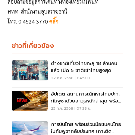
สอบถามข้อมูลการเดินทางท่องเที่ยวในพื้นที่
ททท. สำนักงานอุบลราชธานี
โทร. 0 4524 3770
คลิ๊ก
ข่าวที่เกี่ยวข้อง
ต่างชาติเที่ยวไทยทะลุ 18 ล้านคน
แล้ว เปิด 5 ชาติเข้าไทยสูงสุด
22 ก.ค. 2568 | 04:51 น.
อัปเดต สถานการณ์ทหารไทยปะทะ
กัมพูชาด้วยอาวุธหนักล่าสุด พร้อม
ไทม์ไลน์สำคัญ
25 ก.ค. 2568 | 07:38 น.
การบินไทย พร้อมร่วมมือขนคนไทย
ในกัมพูชากลับประเทศ เกาะติด