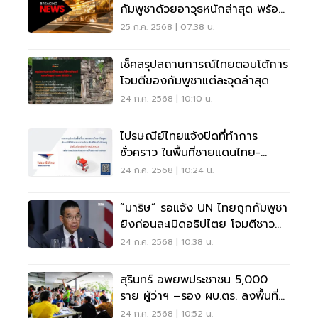
กัมพูชาด้วยอาวุธหนักล่าสุด พร้อม
ไทม์ไลน์สำคัญ
25 ก.ค. 2568 | 07:38 น.
เช็คสรุปสถานการณ์ไทยตอบโต้การ
โจมตีของกัมพูชาแต่ละจุดล่าสุด
24 ก.ค. 2568 | 10:10 น.
ไปรษณีย์ไทยแจ้งปิดที่ทำการ
ชั่วคราว ในพื้นที่ชายแดนไทย-
กัมพูชา
24 ก.ค. 2568 | 10:24 น.
“มาริษ” รอแจ้ง UN ไทยถูกกัมพูชา
ยิงก่อนละเมิดอธิปไตย โจมตีชาว
บ้าน-รพ.
24 ก.ค. 2568 | 10:38 น.
สุรินทร์ อพยพประชาชน 5,000
ราย ผู้ว่าฯ –รอง ผบ.ตร. ลงพื้นที่
ดูแลผู้ประสบภัย
24 ก.ค. 2568 | 10:52 น.