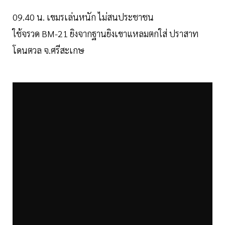
09.40 น. เขมรเล่นหนัก ไม่สนประชาชน
ใช้จรวด BM-21 ยิงจากฐานยิงเขาแหลมตกใส่ ปราสาท
โดนตวล จ.ศรีสะเกษ