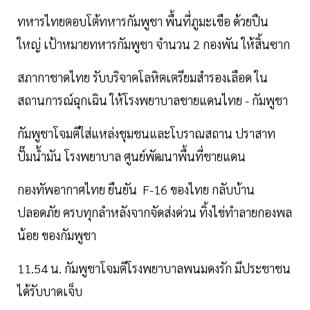
ทหารไทยตอบโต้ทหารกัมพูชา พื้นที่ภูมะเขือ ด้วยปืน
ใหญ่ เป้าหมายทหารกัมพูชา จำนวน 2 กองพัน ให้สิ้นซาก
สภากาชาดไทย รับบริจาคโลหิตเตรียมสำรองเลือด ใน
สถานการณ์ฉุกเฉิน ให้โรงพยาบาลชายแดนไทย - กัมพูชา
กัมพูชาโจมตีใส่แหล่งชุมชนและโบราณสถาน ปราสาท
ปั๊มน้ำมัน โรงพยาบาล ศูนย์พัฒนาพื้นที่ชายแดน
กองทัพอากาศไทย ยืนยัน F-16 ของไทย กลับบ้าน
ปลอดภัย ครบทุกลำหลังจากจัดส่งด่วน ทิ้งไข่ทำลายกองพล
น้อย ของกัมพูชา
11.54 น. กัมพูชาโจมตีโรงพยาบาลพนมดงรัก มีประชาชน
ได้รับบาดเจ็บ