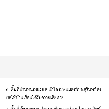
6. พื้นที่บ้านหนองแรด ต.บักได อ.พนมดงรัก จ.สุรินทร์ ส่ง
ผลให้บ้านเรือนได้รับความเสียหาย
7. พื้นที่บ้านนายบุญล่วม ทองวิเศษ หมู่ 9 ต.โดมประดิษฐ์