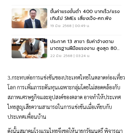
ขึ้นค่าแรงขั้นต่ำ 400 บาทเร็ว/แรง
เกินไป SMEs เสี่ยงเจ๊ง-ศก.พัง
19 มิ.ย. 2568 | 00:49 น.
ประกาศ 13 สาขา รับค่าจ้างตาม
มาตรฐานฝีมือแรงงาน สูงสุด 800
บาท/วัน
22 มิ.ย. 2568 | 03:24 น.
3.กระทบต่อการแข่งขันของประเทศไทยในตลาดท่องเที่ยว
โลก การเพิ่มภาระดันทุนเฉพาะกลุ่มโดยไม่สอดคล้องกับ
สภาพเศรษฐกิจและอุปสงค์ของตลาด อาจทำให้ประเทศ
ไทยสูญเสียความสามารถในการแข่งขันเมื่อเทียบกับ
ประเทศเพื่อนบ้าน
ดังนั้นสมาคมโรงแรมไทยจึงขอให้นายกรัฐมูนตรี พิจารณา