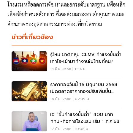
โรงแรม หรือลดการพัฒนาและยกระดับมาตรฐาน เพื่อหลีก
เลี่ยงข้อกำหนดดังกล่าว ซึ่งจะส่งผลกระทบต่อคุณภาพและ
ศักยภาพของอุตสาหกรรมการท่องเที่ยวโดยรวม
ข่าวที่เกี่ยวข้อง
รู้ไหม ชาติกลุ่ม CLMV ค่าแรงขั้นต่ำ
เท่าไร-เข้ามาทำงานในไทยกี่คน?
13 มิ.ย. 2568 | 11:14 น.
ราคาทองวันนี้ 16 มิถุนายน 2568
เปิดตลาดราคาทองปรับเพิ่มขึ้น
400 บาท
16 มิ.ย. 2568 | 02:09 น.
เฮ “ขึ้นค่าแรงขั้นต่ำ” 400 บาท
กทม.-กิจการโรงแรม เริ่ม 1 ก.ค.68
17 มิ.ย. 2568 | 10:08 น.