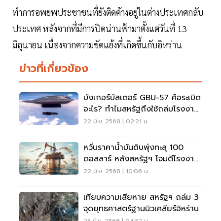
ทำการอพยพประชาชนที่ยังติดค้างอยู่ในต่างประเทศกลับ
ประเทศ หลังจากที่มีการปิดน่านฟ้ามาตั้งแต่วันที่ 13
มิถุนายน เนื่องจากความขัดแย้งที่เกิดขึ้นกับอิหร่าน
ข่าวที่เกี่ยวข้อง
บังเกอร์บัสเตอร์ GBU-57 คือระเบิด
อะไร? ทำไมสหรัฐถึงใช้ถล่มโรงงาน
นิวเคลียร์อิหร่าน?
22 มิ.ย. 2568 | 02:21 น.
หวั่นราคาน้ำมันดิบพุ่งทะลุ 100
ดอลลาร์ หลังสหรัฐฯ โจมตีโรงงาน
นิวเคลียร์อิหร่าน
22 มิ.ย. 2568 | 10:06 น.
เทียบความเสียหาย สหรัฐฯ ถล่ม 3
จุดยุทธศาสตร์ฐานนิวเคลียร์อิหร่าน