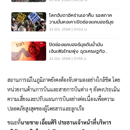
23 มิ.ย. 2568 | 04:32 น.
โลกจับตาอิหร่านเอาคืน รอสภาค
วามมั่นคงเคาะปิดช่องเเคบฮอร์มุซ
23 มิ.ย. 2568 | 01:02 น.
ปิดช่องแคบฮอร์มุซดันน้ำมัน
เงินเฟ้อไทยพุ่ง ฉุดเศรษฐกิจ
ถดถอย
23 มิ.ย. 2568 | 01:58 น.
สถานการณ์ในภูมิภาคยังคงต้องจับตามองอย่างใกล้ชิด โดย
หน่วยงานด้านการบินและสายการบินต่าง ๆ ยังคงประเมิน
ความเสี่ยงและปรับแผนการบินอย่างต่อเนื่องเพื่อความ
ปลอดภัยสูงสุดของผู้โดยสารและลูกเรือ
ขณะที่
นายชาย เอี่ยมศิริ ประธานเจ้าหน้าที่บริหาร