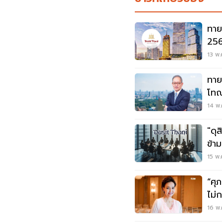
ทาย
256
SP 
13 พ.
ทาย
โทณ
และ
14 พ.
"ดุส
ข้าม
อนุม
15 พ.
“ศุ
ไม่
ติด
16 พ.