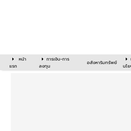
หน้า
การเงิน-การ
อสังหาริมทรัพย์
แรก
ลงทุน
นโย