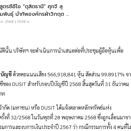
สูตรซีอีโอ “ดุสิตธานี” ศุภจี สุ
มพันธุ์ นำทัพองค์กรฝ่าวิกฤต สู่
แชปเตอร์
ค. 2568 | 19:58 น.
ัตินั้น บริษัทฯ จะดำเนินการนำเสนอต่อที่ประชุมผู้ถือหุ้นเพื่อ
บบัญชี
ด้วยคะแนนเสียง 566,918,841 หุ้น สัดส่วน 99.8917% จ
ชีของ DUSIT สำหรับรอบปีบัญชีปี 2568 สิ้นสุดวันที่ 31 ธันวาคม
บาท
จำกัด (มหาชน) หรือ DUSIT ได้แจ้งตลาดหลักทรัพย์แห่ง
ครั้งที่ 32/2568 ในวันพุธที่ 28 พฤษภาคม 2568 ซึ่งถูกเลื่อนมาจ
มการและงบการเงินประจำปี 2567 ว่า กรณีกรรมการทั้ง 4 คนที่ไม