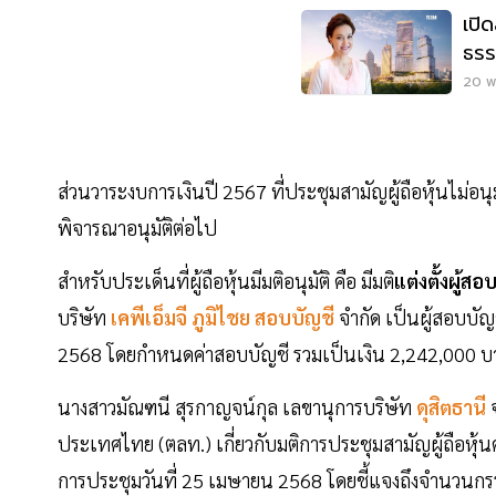
เปิด
ธรร
นิว
20 พ.
ส่วนวาระงบการเงินปี 2567 ที่ประชุมสามัญผู้ถือหุ้นไม่อนุม
พิจารณาอนุมัติต่อไป
สำหรับประเด็นที่ผู้ถือหุ้นมีมติอนุมัติ คือ มีมติ
แต่งตั้งผู้สอ
บริษัท
เคพีเอ็มจี ภูมิไชย สอบบัญชี
จำกัด เป็นผู้สอบบัญ
2568 โดยกำหนดค่าสอบบัญชี รวมเป็นเงิน 2,242,000 
นางสาวมัณฑนี สุรกาญจน์กุล เลขานุการบริษัท
ดุสิตธานี
ประเทศไทย (ตลท.) เกี่ยวกับมติการประชุมสามัญผู้ถือหุ้น
การประชุมวันที่ 25 เมษายน 2568 โดยชี้แจงถึงจำนวนกรร