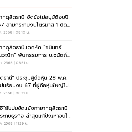
าทดุสิตธานี งัดข้อไม่อนุมัติงบปี
7 ลามกระทบงบไตรมาส 1 ติด
ห้ามซื้อขาย
ค. 2568 | 08:10 น.
าทดุสิตธานีแตกหัก "ชนินทธ์
วณิก" พ้นกรรมการ บ.ชนัตถ์
ลูก
ค. 2568 | 08:31 น.
ิตธานี" ประชุมผู้ถือหุ้น 28 พ.ค.
ปมร้อนงบ 67 ที่ผู้ถือหุ้นใหญ่ไม่
ัติ
ค. 2568 | 08:31 น.
ภจี”ยันปมขัดแย้งทายาทดุสิตธานี
กระทบธุรกิจ ล่าสุดแก้ปัญหาจนไม่
 SP
ค. 2568 | 11:39 น.