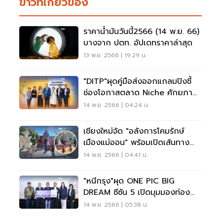
ข่าวที่เกี่ยวข้อง
ราคาน้ำมันวันนี้2566 (14 พ.ย. 66)
บางจาก ปตท. อัปเดทราคาล่าสุด
13 พ.ย. 2566 | 19:29 น.
"DITP"ผุดคู่มือส่งออกแกลมปิงชี้
ช่องโอกาสตลาด Niche ศักยภาพ
สูง
14 พ.ย. 2566 | 04:24 น.
เชียงใหม่จัด "อลังการโคมรักษ์
เมืองแม่ออน" พร้อมเปิดเส้นทาง
ท่องเที่ยวใหม่
14 พ.ย. 2566 | 04:41 น.
"หนีกรุง"ผุด ONE PIC BIG
DREAM ซีซัน 5 เปิดมุมมองท่อง
เที่ยวใหม่
14 พ.ย. 2566 | 05:38 น.