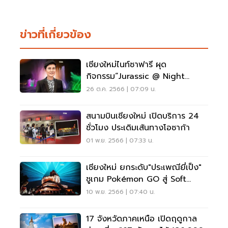
ข่าวที่เกี่ยวข้อง
เชียงใหม่ไนท์ซาฟารี ผุด
กิจกรรม“Jurassic @ Night
Safari”คาดรายได้ 172 ล้าน
26 ต.ค. 2566 | 07:09 น.
สนามบินเชียงใหม่ เปิดบริการ 24
ชั่วโมง ประเดิมเส้นทางโอซาก้า
01 พ.ย. 2566 | 07:33 น.
เชียงใหม่ ยกระดับ"ประเพณียี่เป็ง"
ชูเกม Pokémon GO สู่ Soft
Power
10 พ.ย. 2566 | 07:40 น.
17 จังหวัดภาคเหนือ เปิดฤดูกาล