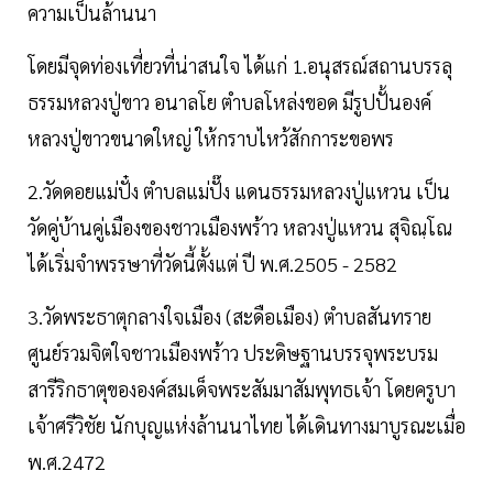
ความเป็นล้านนา
โดยมีจุดท่องเที่ยวที่น่าสนใจ ได้แก่ 1.อนุสรณ์สถานบรรลุ
ธรรมหลวงปู่ขาว อนาลโย ตำบลโหล่งขอด มีรูปปั้นองค์
หลวงปู่ขาวขนาดใหญ่ ให้กราบไหว้สักการะขอพร
2.วัดดอยแม่ปั๋ง ตำบลแม่ปั๊ง แดนธรรมหลวงปู่แหวน เป็น
วัดคู่บ้านคู่เมืองของชาวเมืองพร้าว หลวงปู่แหวน สุจิณฺโณ
ได้เริ่มจำพรรษาที่วัดนี้ตั้งแต่ ปี พ.ศ.2505 - 2582
3.วัดพระธาตุกลางใจเมือง (สะดือเมือง) ตำบลสันทราย
ศูนย์รวมจิตใจชาวเมืองพร้าว ประดิษฐานบรรจุพระบรม
สารีริกธาตุขององค์สมเด็จพระสัมมาสัมพุทธเจ้า โดยครูบา
เจ้าศรีวิชัย นักบุญแห่งล้านนาไทย ได้เดินทางมาบูรณะเมื่อ
พ.ศ.2472