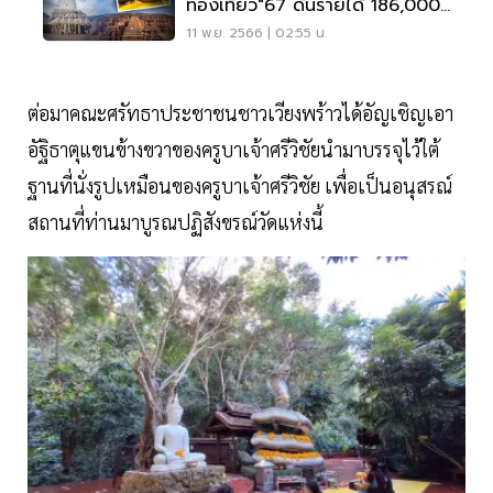
ท่องเที่ยว"67 ดันรายได้ 186,000
ล้าน
11 พ.ย. 2566 | 02:55 น.
ต่อมาคณะศรัทธาประชาชนชาวเวียงพร้าวได้อัญเชิญเอา
อัฐิธาตุแขนข้างขวาของครูบาเจ้าศรีวิชัยนำมาบรรจุไว้ใต้
ฐานที่นั่งรูปเหมือนของครูบาเจ้าศรีวิชัย เพื่อเป็นอนุสรณ์
สถานที่ท่านมาบูรณปฏิสังขรณ์วัดแห่งนี้