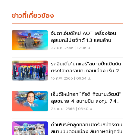
ข่าวที่เกี่ยวข้อง
จับตาเอ็มดีใหม่ AOT เครื่องร้อน
ลุยเมกะโปรเจ็กต์ 1.3 แสนล้าน
27 ม.ค. 2566 | 12:06 น.
รุกอินเดีย"นกแอร์"สยายปีกเปิดบิน
ตรงไฮเดอราบัด-ดอนเมือง เริ่ม 21
ก.พ.นี้
16 ก.พ. 2566 | 09:54 น.
เอ็มดีใหม่ทอท.“กีรติ กิจมานะวัฒน์"
ลุยขยาย 4 สนามบิน ลงทุน 7.4
หมื่นล้าน
24 เม.ย. 2566 | 05:40 น.
ด่วน!บริษัทลูกทอท.เปิดรับสมัครงาน
สนามบินดอนเมือง สัมภาษณ์ทุกวัน