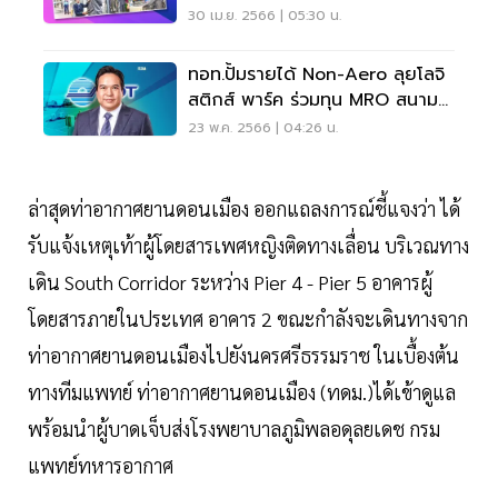
30 เม.ย. 2566 | 05:30 น.
ทอท.ปั้มรายได้ Non-Aero ลุยโลจิ
สติกส์ พาร์ค ร่วมทุน MRO สนาม
บินดอนเมือง
23 พ.ค. 2566 | 04:26 น.
ล่าสุดท่าอากาศยานดอนเมือง ออกแถลงการณ์ชี้แจงว่า ได้
รับแจ้งเหตุเท้าผู้โดยสารเพศหญิงติดทางเลื่อน บริเวณทาง
เดิน South Corridor ระหว่าง Pier 4 - Pier 5 อาคารผู้
โดยสารภายในประเทศ อาคาร 2 ขณะกำลังจะเดินทางจาก
ท่าอากาศยานดอนเมืองไปยังนครศรีธรรมราช ในเบื้องต้น
ทางทีมแพทย์ ท่าอากาศยานดอนเมือง (ทดม.)ได้เข้าดูแล
พร้อมนำผู้บาดเจ็บส่งโรงพยาบาลภูมิพลอดุลยเดช กรม
แพทย์ทหารอากาศ