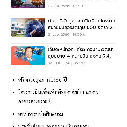
บินสุวรรณภูมิ
07 มี.ค. 2566 | 11:16 น.
ด่วน!บริษัทลูกทอท.เปิดรับสมัครงาน
สนามบินสุวรรณภูมิ 800 อัตรา 23
เม.ย.นี้
21 เม.ย. 2566 | 18:00 น.
เอ็มดีใหม่ทอท.“กีรติ กิจมานะวัฒน์"
ลุยขยาย 4 สนามบิน ลงทุน 7.4
หมื่นล้าน
24 เม.ย. 2566 | 05:40 น.
ฟรี ตรวจสุขภาพประจำปี
โครงการสินเชื่อเพื่อที่อยู่อาศัยกับธนาคาร
อาคารสงเคราะห์
อาหารระหว่างฝึกอบรม
ประกันสังคมและกองทุนเงินทดแทน