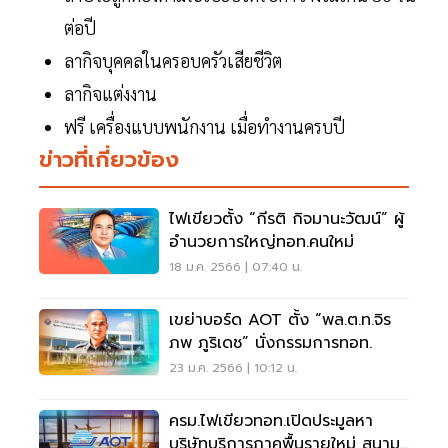
ต่อปี
ลากิจบุคคลในครอบครัวเสียชีวิต
ลากิจแต่งงาน
ฟรี เครื่องแบบพนักงาน เมื่อทำงานครบปี
ข่าวที่เกี่ยวข้อง
ไฟเขียวตั้ง “กีรติ กิจมานะวัฒน์” ผู้
อำนวยการใหญ่ทอท.คนใหม่
18 ม.ค. 2566 | 07:40 น.
เขย่าบอร์ด AOT ตั้ง “พล.ต.ท.จิร
ภพ ภูริเดช” นั่งกรรมการทอท.
23 ม.ค. 2566 | 10:12 น.
ครม.ไฟเขียวทอท.เปิดประมูลหา
บริษัทบริการภาคพื้นรายใหม่ สนาม