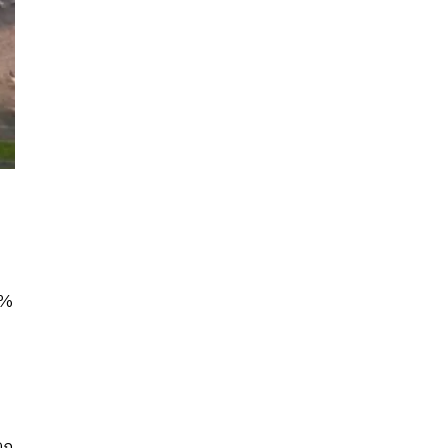
5%
ตก