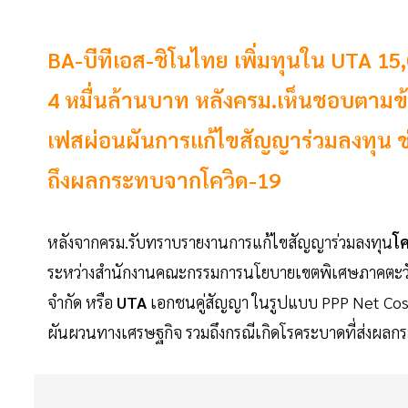
BA-บีทีเอส-ชิโนไทย เพิ่มทุนใน UTA 1
4 หมื่นล้านบาท หลังครม.เห็นชอบตามข
เฟสผ่อนผันการแก้ไขสัญญาร่วมลงทุน
ถึงผลกระทบจากโควิด-19
หลังจากครม.รับทราบรายงานการแก้ไขสัญญาร่วมลงทุน
โ
ระหว่างสำนักงานคณะกรรมการนโยบายเขตพิเศษภาคตะวั
จำกัด หรือ
UTA
เอกชนคู่สัญญา ในรูปแบบ PPP Net Cos
ผันผวนทางเศรษฐกิจ รวมถึงกรณีเกิดโรคระบาดที่ส่งผลก