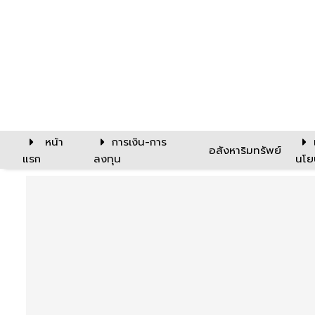
หน้า
การเงิน-การ
อสังหาริมทรัพย์
แรก
ลงทุน
นโย