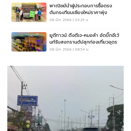
พาณิชย์นำผู้ประกอบการซื้อตรง
ดันกระเทียมเชียงใหม่ราคาพุ่ง
06 มี.ค. 2566 | 03:25 น.
ยูดีทาวน์ ดึงดีเจ-หมอลำ อัดบิ๊กอีเว้
นท์รับสงกรานต์ปลุกท่องเที่ยวอุดร
08 มี.ค. 2566 | 08:54 น.