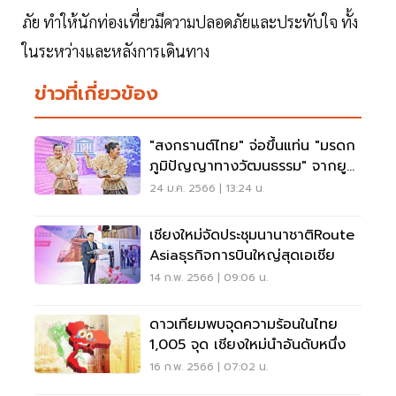
ภัย ทำให้นักท่องเที่ยวมีความปลอดภัยและประทับใจ ทั้ง
ในระหว่างและหลังการเดินทาง
ข่าวที่เกี่ยวข้อง
"สงกรานต์ไทย" จ่อขึ้นแท่น "มรดก
ภูมิปัญญาทางวัฒนธรรม" จากยู
เนสโก
24 ม.ค. 2566 | 13:24 น.
เชียงใหม่จัดประชุมนานาชาติRoute
Asiaธุรกิจการบินใหญ่สุดเอเชีย
14 ก.พ. 2566 | 09:06 น.
ดาวเทียมพบจุดความร้อนในไทย
1,005 จุด เชียงใหม่นำอันดับหนึ่ง
16 ก.พ. 2566 | 07:02 น.