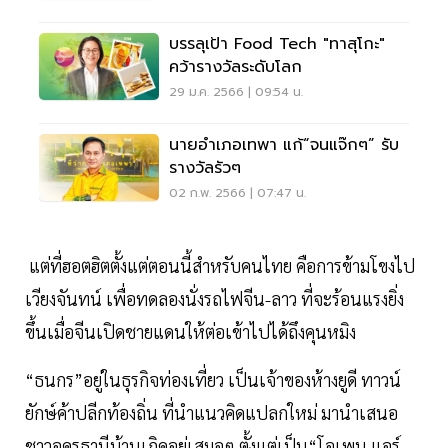
บรรลุเป้า Food Tech "ทาสุโกะ"
คว้ารางวัลระดับโลก
29 ม.ค. 2566 | 09:54 น.
นายอำเภอเทพา แก้“จนแจ๊กๆ” รับ
รางวัลรัวๆ
02 ก.พ. 2566 | 07:47 น.
แต่ที่ฮอตฮิตตั้งแต่ตอนนี้สำหรับคนไทย คือการข้ามโขงไป
เวียงจันทน์ เพื่อทดลองนั่งรถไฟจีน-ลาว ที่จะร้อนแรงยิ่ง
ขึ้นเมื่อจีนเปิดชายแดนให้ต่อเข้าไปได้ถึงคุนหมิง
“ธนกร”อยู่ในธุรกิจท่องเที่ยว เป็นเจ้าของห้างยูดี ทาวน์
ยักษ์ค้าปลีกท้องถิ่น ที่นำแนวคิดแปลกใหม่ มานำเสนอ
ชาวอุดรธานีบ้านเกิดอยู่เสมอๆ ตั้งแต่เป็น“โอเพน แอร์