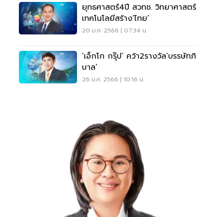
ยุทธศาสตร์4ปี สวทช. วิทยาศาสตร์
เทคโนโลยีสร้าง‘ไทย’
20 ม.ค. 2566 | 07:34 น.
‘เอ็กโก กรุ๊ป’ คว้า2รางวัล‘บรรษัทภิ
บาล’
26 ม.ค. 2566 | 10:16 น.